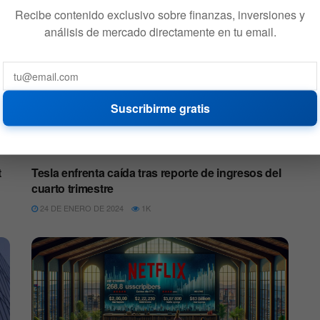
Recibe contenido exclusivo sobre finanzas, inversiones y
análisis de mercado directamente en tu email.
Suscribirme gratis
ACCIONES
t
Tesla enfrenta caída tras reporte de ingresos del
cuarto trimestre
24 DE ENERO DE 2024
1K