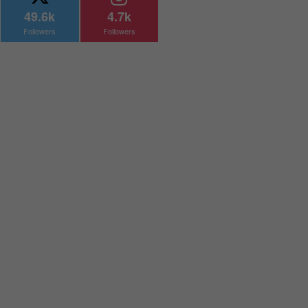
49.6k
4.7k
Followers
Followers