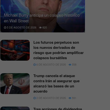
Michael Burry anticipa un colapso histórico
en Wall Street
5 DE AGOSTO DE 2026
820
Los futuros perpetuos son
los nuevos derivados de
riesgo que podrían amplificar
colapsos bursátiles
6 DE AGOSTO DE 2026
558
Trump cancela el ataque
contra Irán al asegurar que
alcanzó las bases de un
acuerdo
2 DE AGOSTO DE 2026
591
Tres acciones de dividendos