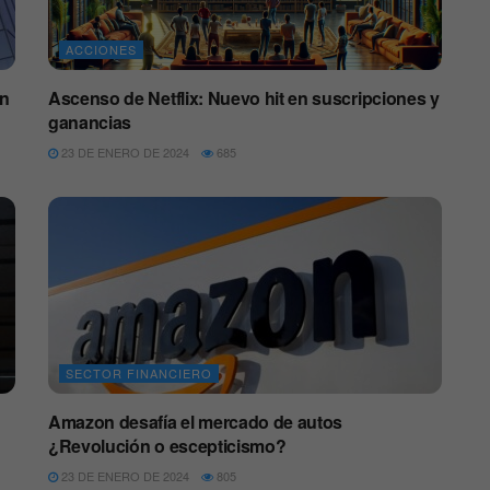
ACCIONES
ón
Ascenso de Netflix: Nuevo hit en suscripciones y
ganancias
23 DE ENERO DE 2024
685
SECTOR FINANCIERO
Amazon desafía el mercado de autos
¿Revolución o escepticismo?
23 DE ENERO DE 2024
805