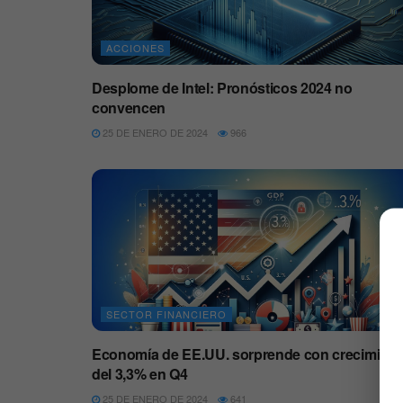
ACCIONES
Desplome de Intel: Pronósticos 2024 no
convencen
25 DE ENERO DE 2024
966
SECTOR FINANCIERO
Economía de EE.UU. sorprende con crecimient
del 3,3% en Q4
25 DE ENERO DE 2024
641