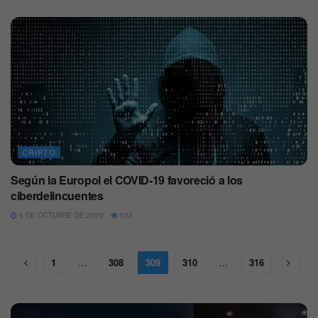
CRIPTO
Según la Europol el COVID-19 favoreció a los
ciberdelincuentes
6 DE OCTUBRE DE 2020
533
1
…
308
309
310
…
316