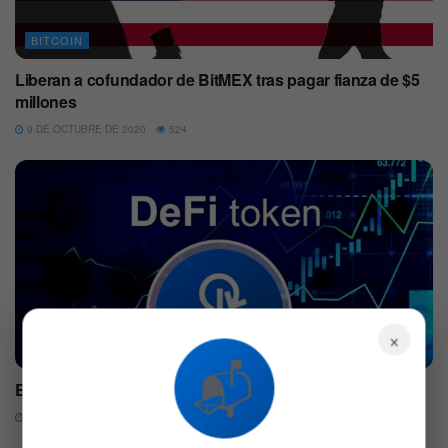
BITCOIN
Liberan a cofundador de BitMEX tras pagar fianza de $5
millones
9 DE OCTUBRE DE 2020
524
×
CRIPTO
📬
El valor del token de Yearn Finance pierde un 67%
8 DE OCTUBRE DE 2020
619