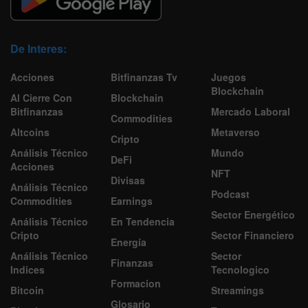
De Interes:
Acciones
Bitfinanzas Tv
Juegos
Blockchain
Al Cierre Con
Blockchain
Bitfinanzas
Mercado Laboral
Commodities
Altcoins
Metaverso
Cripto
Análisis Técnico
Mundo
DeFi
Acciones
NFT
Divisas
Análisis Técnico
Podcast
Commodities
Earnings
Sector Energético
Análisis Técnico
En Tendencia
Cripto
Sector Financiero
Energía
Análisis Técnico
Sector
Finanzas
Indices
Tecnologico
Formacion
Bitcoin
Streamings
Glosario