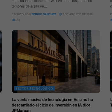
impulsa las acciones en Wall Street al disiparse los
l
temores de alzas en...
d
ESCRITO POR
7 DE AGOSTO DE 2026
E
SERGIO SÁNCHEZ
533
SECTOR TECNOLOGICO
La venta masiva de tecnología en Asia no ha
descarrilado el ciclo de inversión en IA dice
T
JPMorgan