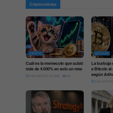
Criptonoticias
CRIPTO
BITCOIN
Cuál es la memecoin que subió
La burbuja d
más de 4.000% en solo un mes
a Bitcoin al
según Arth
6 DE AGOSTO DE 2026
623
5 DE AGOSTO