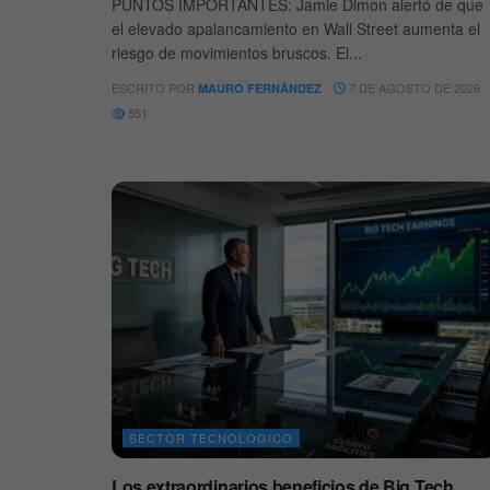
PUNTOS IMPORTANTES: Jamie Dimon alertó de que
el elevado apalancamiento en Wall Street aumenta el
riesgo de movimientos bruscos. El...
ESCRITO POR
7 DE AGOSTO DE 2026
MAURO FERNÁNDEZ
551
SECTOR TECNOLOGICO
Los extraordinarios beneficios de Big Tech