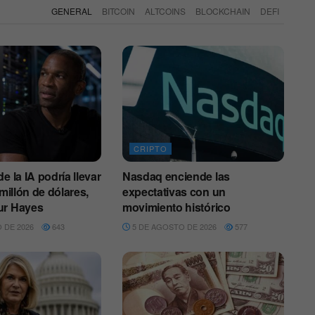
GENERAL
BITCOIN
ALTCOINS
BLOCKCHAIN
DEFI
CRIPTO
e la IA podría llevar
Nasdaq enciende las
 millón de dólares,
expectativas con un
ur Hayes
movimiento histórico
 DE 2026
643
5 DE AGOSTO DE 2026
577