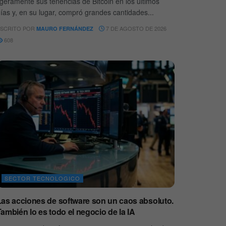
igeramente sus tenencias de Bitcoin en los últimos
ías y, en su lugar, compró grandes cantidades...
SCRITO POR
7 DE AGOSTO DE 2026
MAURO FERNÁNDEZ
608
SECTOR TECNOLOGICO
Las acciones de software son un caos absoluto.
ambién lo es todo el negocio de la IA