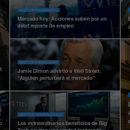
SECTOR FINANCIERO
Mercado hoy: Acciones suben por un
débil reporte de empleo
SECTOR FINANCIERO
n
Jamie Dimon advirtió a Wall Street:
“Alguien perturbará el mercado”
SECTOR TECNOLOGICO
o
Los extraordinarios beneficios de Big