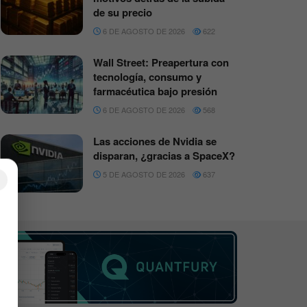
de su precio
6 DE AGOSTO DE 2026
622
Wall Street: Preapertura con
tecnología, consumo y
farmacéutica bajo presión
6 DE AGOSTO DE 2026
568
Las acciones de Nvidia se
disparan, ¿gracias a SpaceX?
5 DE AGOSTO DE 2026
637
×