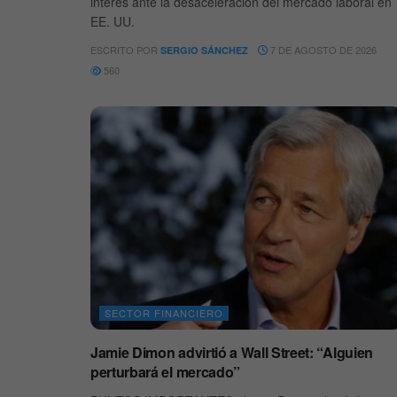
interés ante la desaceleración del mercado laboral en
EE. UU.
ESCRITO POR
7 DE AGOSTO DE 2026
SERGIO SÁNCHEZ
560
SECTOR FINANCIERO
Jamie Dimon advirtió a Wall Street: “Alguien
perturbará el mercado”