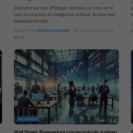
L
Descubre por qué JPMorgan descarta un freno en el
p
ciclo de inversión en inteligencia artificial. Analice este
d
despegue bursátil.
E
ESCRITO POR
7 DE AGOSTO DE 2026
RODRIGO SÁNCHEZ
538
ACCIONES
Wall Street: Preapertura con tecnología, turismo
S