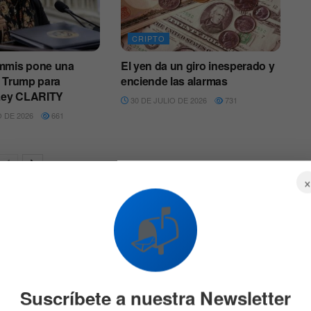
CRIPTO
mmis pone una
El yen da un giro inesperado y
a Trump para
enciende las alarmas
 Ley CLARITY
30 DE JULIO DE 2026
731
 DE 2026
661
📬
Suscríbete a nuestra Newsletter