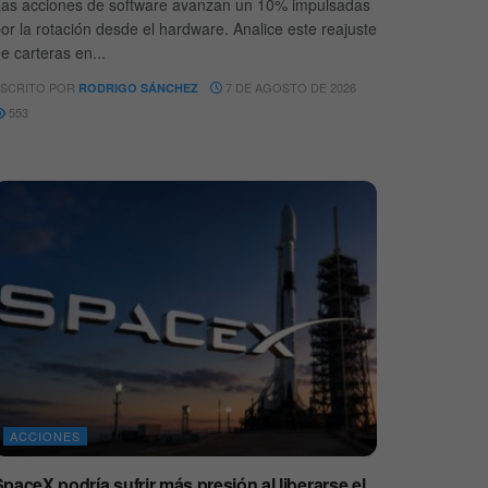
as acciones de software avanzan un 10% impulsadas
or la rotación desde el hardware. Analice este reajuste
e carteras en...
SCRITO POR
7 DE AGOSTO DE 2026
RODRIGO SÁNCHEZ
553
ACCIONES
paceX podría sufrir más presión al liberarse el