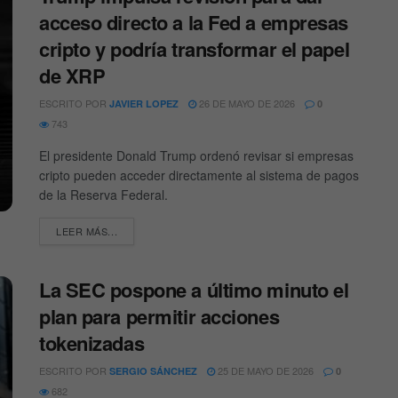
acceso directo a la Fed a empresas
cripto y podría transformar el papel
de XRP
ESCRITO POR
26 DE MAYO DE 2026
JAVIER LOPEZ
0
743
El presidente Donald Trump ordenó revisar si empresas
cripto pueden acceder directamente al sistema de pagos
de la Reserva Federal.
DETAILS
LEER MÁS...
La SEC pospone a último minuto el
plan para permitir acciones
tokenizadas
ESCRITO POR
25 DE MAYO DE 2026
SERGIO SÁNCHEZ
0
682