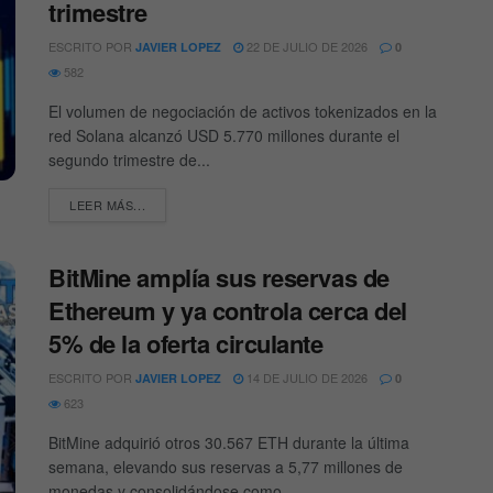
trimestre
ESCRITO POR
22 DE JULIO DE 2026
JAVIER LOPEZ
0
582
El volumen de negociación de activos tokenizados en la
red Solana alcanzó USD 5.770 millones durante el
segundo trimestre de...
DETAILS
LEER MÁS...
BitMine amplía sus reservas de
Ethereum y ya controla cerca del
5% de la oferta circulante
ESCRITO POR
14 DE JULIO DE 2026
JAVIER LOPEZ
0
623
BitMine adquirió otros 30.567 ETH durante la última
semana, elevando sus reservas a 5,77 millones de
monedas y consolidándose como...