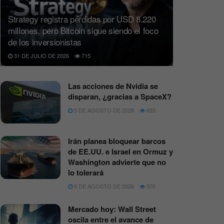
Strategy registra pérdidas por USD 8.220
millones, pero Bitcoin sigue siendo el foco
de los inversionistas
31 DE JULIO DE 2026
715
Las acciones de Nvidia se
disparan, ¿gracias a SpaceX?
5 DE AGOSTO DE 2026
633
Irán planea bloquear barcos
de EE.UU. e Israel en Ormuz y
Washington advierte que no
lo tolerará
6 DE AGOSTO DE 2026
570
Mercado hoy: Wall Street
oscila entre el avance de