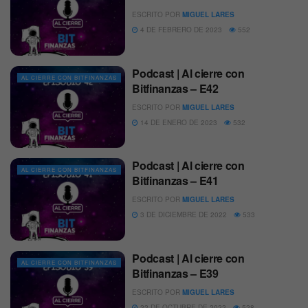
ESCRITO POR
MIGUEL LARES
4 DE FEBRERO DE 2023
552
Podcast | Al cierre con
AL CIERRE CON BITFINANZAS
Bitfinanzas – E42
ESCRITO POR
MIGUEL LARES
14 DE ENERO DE 2023
532
Podcast | Al cierre con
AL CIERRE CON BITFINANZAS
Bitfinanzas – E41
ESCRITO POR
MIGUEL LARES
3 DE DICIEMBRE DE 2022
533
Podcast | Al cierre con
AL CIERRE CON BITFINANZAS
Bitfinanzas – E39
ESCRITO POR
MIGUEL LARES
22 DE OCTUBRE DE 2022
528