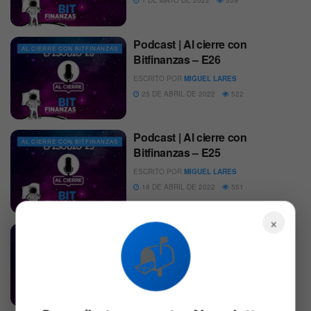
Podcast | Al cierre con
AL CIERRE CON BITFINANZAS
Bitfinanzas – E26
ESCRITO POR
MIGUEL LARES
25 DE ABRIL DE 2022
522
Podcast | Al cierre con
AL CIERRE CON BITFINANZAS
Bitfinanzas – E25
ESCRITO POR
MIGUEL LARES
18 DE ABRIL DE 2022
551
×
Podcast | Al cierre con
AL CIERRE CON BITFINANZAS
📬
Bitfinanzas – E24
ESCRITO POR
MIGUEL LARES
10 DE ABRIL DE 2022
530