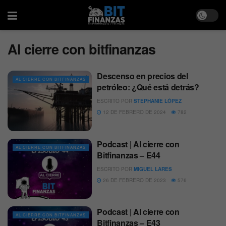
Al cierre con bitfinanzas
Descenso en precios del
AL CIERRE CON BITFINANZAS
petróleo: ¿Qué está detrás?
ESCRITO POR
STEPHANIE LÓPEZ
12 DE FEBRERO DE 2024
782
Podcast | Al cierre con
AL CIERRE CON BITFINANZAS
Bitfinanzas – E44
ESCRITO POR
MIGUEL LARES
26 DE FEBRERO DE 2023
576
Podcast | Al cierre con
AL CIERRE CON BITFINANZAS
Bitfinanzas – E43