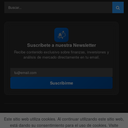
📬
Suscríbete a nuestra Newsletter
Recibe contenido exclusivo sobre finanzas, inversiones y
análisis de mercado directamente en tu email.
Suscribirme
Acerca de nosotros
Politica Editorial
Nuestro Equipo
Este sitio web utiliza cookies. Al continuar utilizando este sitio web,
Contactanos
Anunciate
está dando su consentimiento para el uso de cookies. Visite