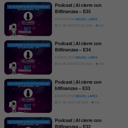
Podcast | Al cierre con
AL CIERRE CON BITFINANZAS
Bitfinanzas – E35
ESCRITO POR
MIGUEL LARES
27 DE AGOSTO DE 2022
541
Podcast | Al cierre con
AL CIERRE CON BITFINANZAS
Bitfinanzas – E34
ESCRITO POR
MIGUEL LARES
20 DE AGOSTO DE 2022
540
Podcast | Al cierre con
AL CIERRE CON BITFINANZAS
bitfinanzas – E33
ESCRITO POR
MIGUEL LARES
31 DE JULIO DE 2022
532
Podcast | Al cierre con
AL CIERRE CON BITFINANZAS
Bitfinanzas – E32