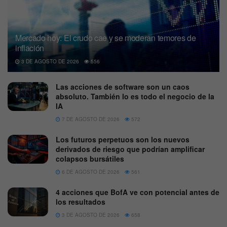
Mercado hoy: El crudo cae y se moderan temores de
inflación
3 DE AGOSTO DE 2026
556
Las acciones de software son un caos
absoluto. También lo es todo el negocio de la
IA
7 DE AGOSTO DE 2026
572
Los futuros perpetuos son los nuevos
derivados de riesgo que podrían amplificar
colapsos bursátiles
6 DE AGOSTO DE 2026
561
4 acciones que BofA ve con potencial antes de
los resultados
3 DE AGOSTO DE 2026
658