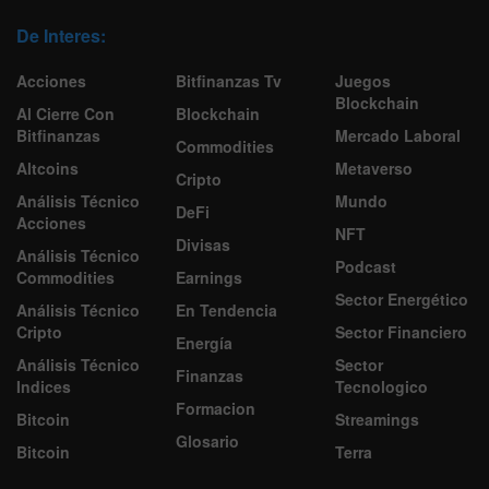
De Interes:
Acciones
Bitfinanzas Tv
Juegos
Blockchain
Al Cierre Con
Blockchain
Bitfinanzas
Mercado Laboral
Commodities
Altcoins
Metaverso
Cripto
Análisis Técnico
Mundo
DeFi
Acciones
NFT
Divisas
Análisis Técnico
Podcast
Commodities
Earnings
Sector Energético
Análisis Técnico
En Tendencia
Cripto
Sector Financiero
Energía
Análisis Técnico
Sector
Finanzas
Indices
Tecnologico
Formacion
Bitcoin
Streamings
Glosario
Bitcoin
Terra