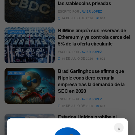
las stablecoins privadas
ESCRITO POR
JAVIER LOPEZ
14 DE JULIO DE 2026
661
BitMine amplía sus reservas de
ALTCOINS
Ethereum y ya controla cerca del
5% de la oferta circulante
ESCRITO POR
JAVIER LOPEZ
14 DE JULIO DE 2026
623
Brad Garlinghouse afirma que
ALTCOINS
Ripple consideró cerrar la
empresa tras la demanda de la
SEC en 2020
ESCRITO POR
JAVIER LOPEZ
12 DE JULIO DE 2026
601
Estados Unidos prohíbe el
ALTCOINS
desarrollo de un dólar digital
×
hasta 2030