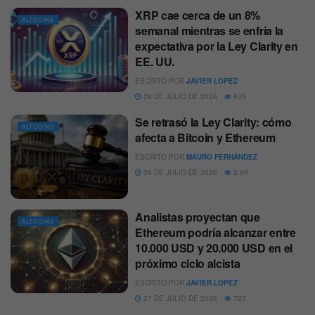
XRP cae cerca de un 8%
ALTCOINS
semanal mientras se enfría la
expectativa por la Ley Clarity en
EE. UU.
ESCRITO POR
JAVIER LOPEZ
28 DE JULIO DE 2026
635
Se retrasó la Ley Clarity: cómo
ALTCOINS
afecta a Bitcoin y Ethereum
ESCRITO POR
MAURO FERNÁNDEZ
28 DE JULIO DE 2026
2.6K
Analistas proyectan que
ALTCOINS
Ethereum podría alcanzar entre
10.000 USD y 20.000 USD en el
próximo ciclo alcista
ESCRITO POR
JAVIER LOPEZ
27 DE JULIO DE 2026
727