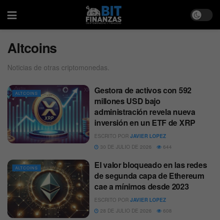
Altcoins
Noticias de otras criptomonedas.
Gestora de activos con 592
ALTCOINS
millones USD bajo
administración revela nueva
inversión en un ETF de XRP
ESCRITO POR
JAVIER LOPEZ
30 DE JULIO DE 2026
644
El valor bloqueado en las redes
ALTCOINS
de segunda capa de Ethereum
cae a mínimos desde 2023
ESCRITO POR
JAVIER LOPEZ
28 DE JULIO DE 2026
608