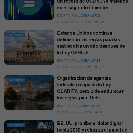
un récord de USD 5.770 millones
en el segundo trimestre
ESCRITO POR
JAVIER LOPEZ
22 DE JULIO DE 2026
582
Estados Unidos continúa
ALTCOINS
definiendo las reglas para las
stablecoins un año después de
la Ley GENIUS
ESCRITO POR
JAVIER LOPEZ
21 DE JULIO DE 2026
587
Organización de agentes
ALTCOINS
federales respalda la Ley
CLARITY, pero pide endurecer
las reglas para DeFi
ESCRITO POR
JAVIER LOPEZ
15 DE JULIO DE 2026
681
EE. UU. prohíbe el dólar digital
ALTCOINS
hasta 2030 y refuerza el papel de