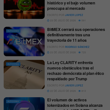
histórico y el bajo volumen
preocupa al mercado
ESCRITO POR
JAVIER LOPEZ
23 DE JULIO DE 2026
591
BitMEX cerrará sus operaciones
ALTCOINS
definitivamente tras una
trayectoria de 11 años
ESCRITO POR
RODRIGO SÁNCHEZ
23 DE JULIO DE 2026
725
La Ley CLARITY enfrenta
ALTCOINS
nuevos obstáculos tras el
rechazo demócrata al plan ético
respaldado por Trump
ESCRITO POR
JAVIER LOPEZ
22 DE JULIO DE 2026
813
El volumen de activos
ALTCOINS
tokenizados en Solana alcanza