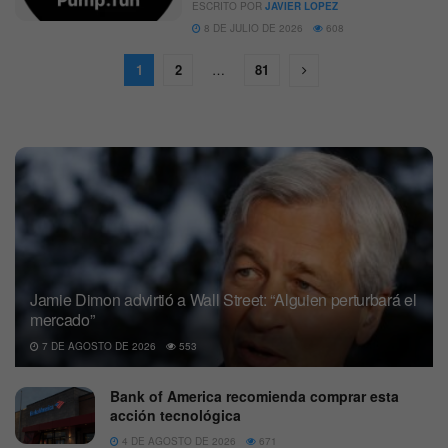
ESCRITO POR
JAVIER LOPEZ
8 DE JULIO DE 2026
608
1
2
…
81
Jamie Dimon advirtió a Wall Street: “Alguien perturbará el
mercado”
7 DE AGOSTO DE 2026
553
Bank of America recomienda comprar esta
acción tecnológica
4 DE AGOSTO DE 2026
671