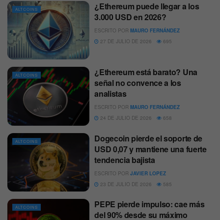
¿Ethereum puede llegar a los
ALTCOINS
3.000 USD en 2026?
ESCRITO POR
MAURO FERNÁNDEZ
27 DE JULIO DE 2026
695
¿Ethereum está barato? Una
ALTCOINS
señal no convence a los
analistas
ESCRITO POR
MAURO FERNÁNDEZ
24 DE JULIO DE 2026
658
Dogecoin pierde el soporte de
ALTCOINS
USD 0,07 y mantiene una fuerte
tendencia bajista
ESCRITO POR
JAVIER LOPEZ
23 DE JULIO DE 2026
585
PEPE pierde impulso: cae más
ALTCOINS
del 90% desde su máximo