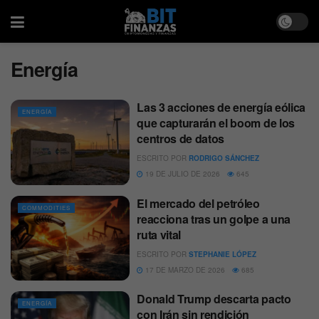
Energía
Las 3 acciones de energía eólica
ENERGÍA
que capturarán el boom de los
centros de datos
ESCRITO POR
RODRIGO SÁNCHEZ
19 DE JULIO DE 2026
645
El mercado del petróleo
COMMODITIES
reacciona tras un golpe a una
ruta vital
ESCRITO POR
STEPHANIE LÓPEZ
17 DE MARZO DE 2026
685
Donald Trump descarta pacto
ENERGÍA
con Irán sin rendición