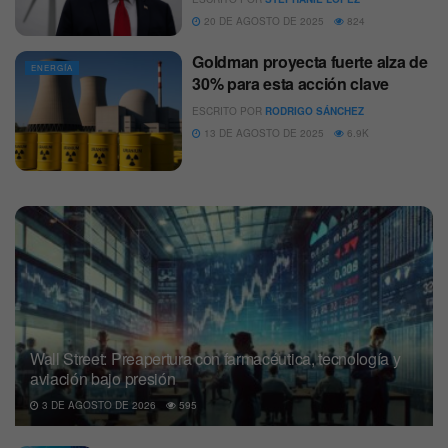
20 DE AGOSTO DE 2025
824
Goldman proyecta fuerte alza de
ENERGÍA
30% para esta acción clave
ESCRITO POR
RODRIGO SÁNCHEZ
13 DE AGOSTO DE 2025
6.9K
Wall Street: Preapertura con farmacéutica, tecnología y
aviación bajo presión
3 DE AGOSTO DE 2026
595