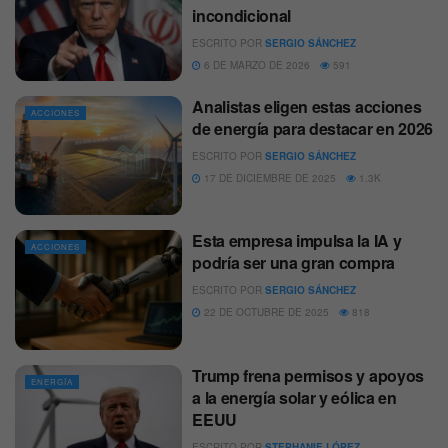
incondicional
ESCRITO POR
SERGIO SÁNCHEZ
6 DE MARZO DE 2026
591
Analistas eligen estas acciones
ACCIONES
de energía para destacar en 2026
ESCRITO POR
SERGIO SÁNCHEZ
17 DE DICIEMBRE DE 2025
1.3K
Esta empresa impulsa la IA y
ACCIONES
podría ser una gran compra
ESCRITO POR
SERGIO SÁNCHEZ
22 DE OCTUBRE DE 2025
818
Trump frena permisos y apoyos
ENERGÍA
a la energía solar y eólica en
EEUU
ESCRITO POR
STEPHANIE LÓPEZ