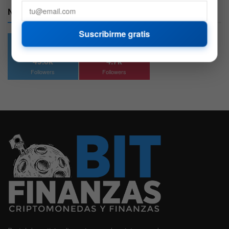
Nuestras Redes:
Suscribirme gratis
49.6k
4.7k
Followers
Followers