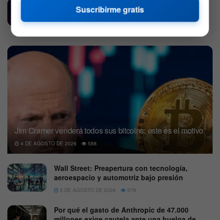
Podcast | Al cierre con Bitfinanzas – E39
Suscribirme gratis
22 DE OCTUBRE DE 2022
528
Jim Cramer venderá todos sus bitcoins: este es el motivo
4 DE AGOSTO DE 2026
588
Wall Street: Preapertura con tecnología,
aeroespacio y automotriz bajo presión
5 DE AGOSTO DE 2026
579
Por qué el gasto de Anthropic de 47.000
millones exige cautela ante una huelga de