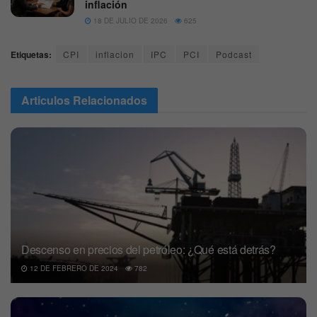
inflación
18 DE JULIO DE 2026
625
Etiquetas:
CPI
inflacion
IPC
PCI
Podcast
Articulos
Relacionados
Descenso en precios del petróleo: ¿Qué está detrás?
12 DE FEBRERO DE 2024
782