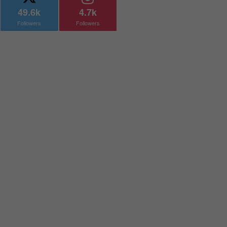
49.6k
4.7k
Followers
Followers