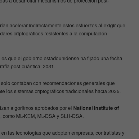
adas a desarrollar mecanismos de protección post-
ían acelerar indirectamente estos esfuerzos al exigir que
dares criptográficos resistentes a la computación
 es que el gobierno estadounidense ha fijado una fecha
rafía post-cuántica: 2031.
es solo contaban con recomendaciones generales que
 los sistemas criptográficos tradicionales hacia 2035.
rizan algoritmos aprobados por el
National Institute of
)
, como ML-KEM, ML-DSA y SLH-DSA.
te en las tecnologías que adopten empresas, contratistas y