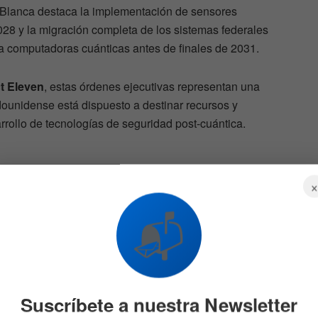
a Blanca destaca la implementación de sensores
28 y la migración completa de los sistemas federales
te a computadoras cuánticas antes de finales de 2031.
t Eleven
, estas órdenes ejecutivas representan una
dounidense está dispuesto a destinar recursos y
rrollo de tecnologías de seguridad post-cuántica.
odos
¿Bitcoin puede caer a
📬
el
50.000 USD? Este dato es el
que preocupa
582
3 DE AGOSTO DE 2026
619
Suscríbete a nuestra Newsletter