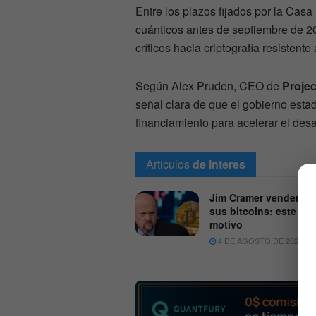
Entre los plazos fijados por la Cas
cuánticos antes de septiembre de 20
críticos hacia criptografía resisten
Según Alex Pruden, CEO de
Projec
señal clara de que el gobierno esta
financiamiento para acelerar el desa
Articulos
de interes
Jim Cramer venderá t
sus bitcoins: este es 
motivo
4 DE AGOSTO DE 2026