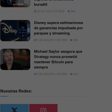
bursátil
30 DE JULIO DE 2026
595
Disney supera estimaciones
de ganancias impulsada por
parques y streaming
5 DE AGOSTO DE 2026
556
Michael Saylor asegura que
Strategy nunca prometió
mantener Bitcoin para
siempre
2 DE AGOSTO DE 2026
614
Nuestras Redes: