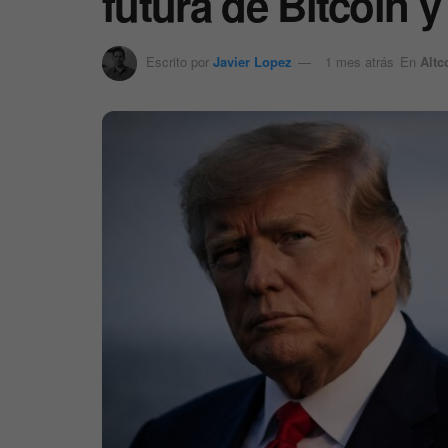
futura de Bitcoin 
Escrito por
Javier Lopez
1 mes atrás
En
Altc