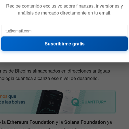
Recibe contenido exclusivo sobre finanzas, inversiones y
análisis de mercado directamente en tu email.
rte de la infraestructura criptográfica utilizada
ckchains podría volverse vulnerable ante futuras
ente potentes.
Suscribirme gratis
iesgos más citados es la capacidad del algoritmo de Shor
r de claves públicas expuestas.
ones de Bitcoins almacenados en direcciones antiguas
nología cuántica alcanza ese nivel de desarrollo.
o la
Ethereum Foundation
y la
Solana Foundation
ya