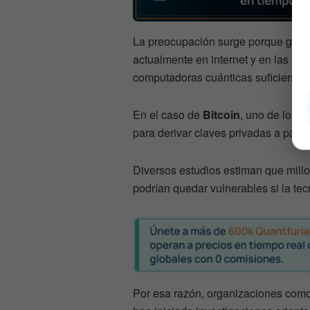
La preocupación surge porque gran pa
actualmente en internet y en las blo
computadoras cuánticas suficientem
En el caso de
Bitcoin
, uno de los r
para derivar claves privadas a parti
Diversos estudios estiman que mill
podrían quedar vulnerables si la tec
Por esa razón, organizaciones com