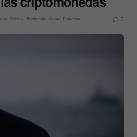
y las criptomonedas
0
oins
,
Bitcoin
,
Blockchain
,
Cripto
,
Finanzas