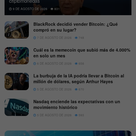
criptomonedas
9 DE AGOSTO DE 2026
831
BlackRock decidió vender Bitcoin: ¿Qué
compró en su lugar?
7 DE AGOSTO DE 2026
748
Cuál es la memecoin que subió más de 4.000%
en solo un mes
6 DE AGOSTO DE 2026
658
La burbuja de la IA podría llevar a Bitcoin al
millón de dólares, según Arthur Hayes
5 DE AGOSTO DE 2026
670
Nasdaq enciende las expectativas con un
movimiento histórico
5 DE AGOSTO DE 2026
593