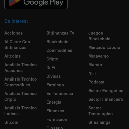
De Interes:
Acciones
Bitfinanzas Tv
Juegos
Blockchain
Al Cierre Con
Blockchain
Bitfinanzas
Mercado Laboral
Commodities
Altcoins
Metaverso
Cripto
Análisis Técnico
Mundo
DeFi
Acciones
NFT
Divisas
Análisis Técnico
Podcast
Commodities
Earnings
Sector Energético
Análisis Técnico
En Tendencia
Cripto
Sector Financiero
Energía
Análisis Técnico
Sector
Finanzas
Indices
Tecnologico
Formacion
Bitcoin
Streamings
Glosario