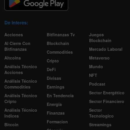
De Interes:
Acciones
Bitfinanzas Tv
Juegos
Blockchain
Al Cierre Con
Blockchain
Bitfinanzas
Mercado Laboral
Commodities
Altcoins
Metaverso
Cripto
Análisis Técnico
Mundo
DeFi
Acciones
NFT
Divisas
Análisis Técnico
Podcast
Commodities
Earnings
Sector Energético
Análisis Técnico
En Tendencia
Cripto
Sector Financiero
Energía
Análisis Técnico
Sector
Finanzas
Indices
Tecnologico
Formacion
Bitcoin
Streamings