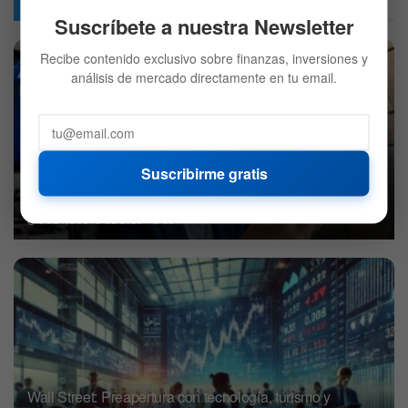
Articulos
Relacionados
Suscríbete a nuestra Newsletter
Recibe contenido exclusivo sobre finanzas, inversiones y
análisis de mercado directamente en tu email.
Suscribirme gratis
JPMorgan añade esta acción de valor ‘no querida’ a su
lista de compras favoritas
8 DE AGOSTO DE 2026
554
Wall Street: Preapertura con tecnología, turismo y