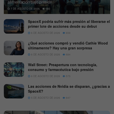
alimentación bajo presión
7 DE AGOSTO DE 2026
580
SpaceX podría sufrir más presión al liberarse el
primer lote de acciones desde su debut
6 DE AGOSTO DE 2026
659
¿Qué acciones compró y vendió Cathie Wood
últimamente? Hay una gran sorpresa
6 DE AGOSTO DE 2026
684
Wall Street: Preapertura con tecnología,
consumo y farmacéutica bajo presión
6 DE AGOSTO DE 2026
575
Las acciones de Nvidia se disparan, ¿gracias a
SpaceX?
5 DE AGOSTO DE 2026
647