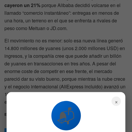
cayeron un 21%
porque Alibaba decidió volcarse en el
llamado “comercio instantáneo”: entregas en menos de
una hora, un terreno en el que se enfrenta a rivales de
peso como Meituan o JD.com.
El movimiento no es menor: solo esa nueva línea generó
14.800 millones de yuanes (unos 2.000 millones USD) en
ingresos, y la compañía cree que puede añadir un billón
de yuanes en transacciones en tres años. A pesar del
enorme coste de competir en ese frente, el mercado
pareció dar su visto bueno, porque mientras la nube crece
y el negocio internacional (AliExpress incluido) avanzó un
19%, Alibaba sigue dando la sensación de estar
×
encontrando un nuevo equilibrio.
📬
Etiquetas:
Acciones
Alibaba
BABA
Chips