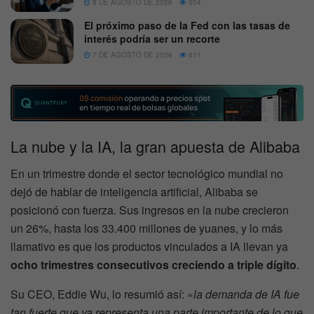
8 DE AGOSTO DE 2026
554
El próximo paso de la Fed con las tasas de
interés podría ser un recorte
7 DE AGOSTO DE 2026
611
La nube y la IA, la gran apuesta de Alibaba
En un trimestre donde el sector tecnológico mundial no
dejó de hablar de inteligencia artificial, Alibaba se
posicionó con fuerza. Sus ingresos en la nube crecieron
un 26%, hasta los 33.400 millones de yuanes, y lo más
llamativo es que los productos vinculados a IA llevan ya
ocho trimestres consecutivos creciendo a triple dígito
.
Su CEO, Eddie Wu, lo resumió así: «
la demanda de IA fue
tan fuerte que ya representa una parte importante de lo que