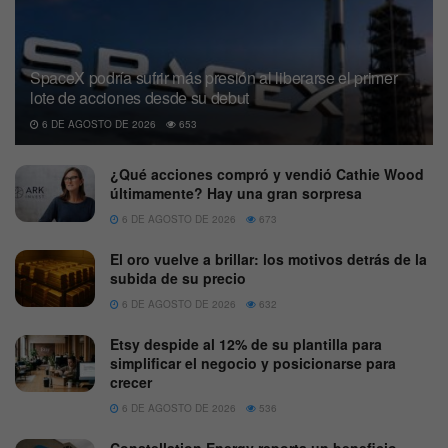
SpaceX podría sufrir más presión al liberarse el primer
lote de acciones desde su debut
6 DE AGOSTO DE 2026
653
¿Qué acciones compró y vendió Cathie Wood
últimamente? Hay una gran sorpresa
6 DE AGOSTO DE 2026
673
El oro vuelve a brillar: los motivos detrás de la
subida de su precio
6 DE AGOSTO DE 2026
632
Etsy despide al 12% de su plantilla para
simplificar el negocio y posicionarse para
crecer
6 DE AGOSTO DE 2026
536
Constellation Energy reporta un beneficio