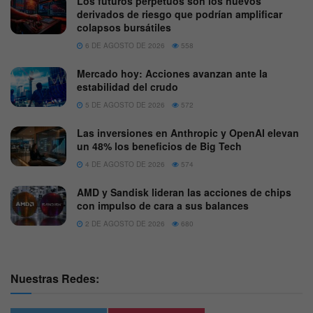
Los futuros perpetuos son los nuevos
derivados de riesgo que podrían amplificar
colapsos bursátiles
6 DE AGOSTO DE 2026
558
Mercado hoy: Acciones avanzan ante la
estabilidad del crudo
5 DE AGOSTO DE 2026
572
Las inversiones en Anthropic y OpenAI elevan
un 48% los beneficios de Big Tech
4 DE AGOSTO DE 2026
574
AMD y Sandisk lideran las acciones de chips
con impulso de cara a sus balances
2 DE AGOSTO DE 2026
680
Nuestras Redes: