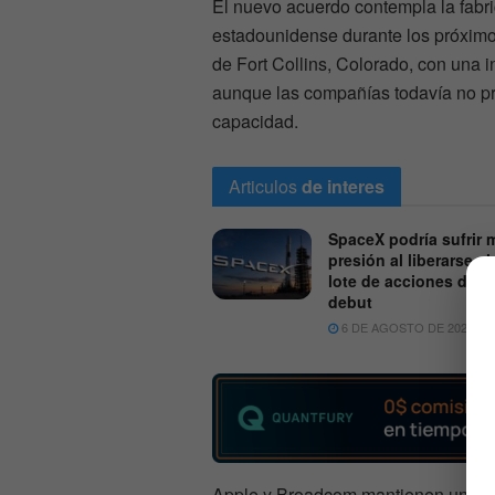
El nuevo acuerdo contempla la fabri
estadounidense durante los próxim
de Fort Collins, Colorado, con una 
aunque las compañías todavía no p
capacidad.
Articulos
de interes
SpaceX podría sufrir 
presión al liberarse el
lote de acciones des
debut
6 DE AGOSTO DE 2026
Apple y Broadcom mantienen una re