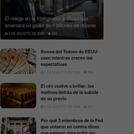
El riesgo en la inteligencia artificial que
amenaza un gasto de 4 billones de dólares
4 DE AGOSTO DE 2026
545
Bonos del Tesoro de EEUU
caen mientras crecen las
expectativas
3 DE AGOSTO DE 2026
594
El oro vuelve a brillar: los
motivos detrás de la subida
de su precio
6 DE AGOSTO DE 2026
567
Por qué 3 miembros de la Fed
que votaron en contra dicen
que esperar para subir las