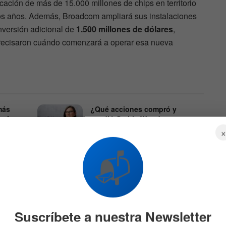
cación de más de 15.000 millones de chips en territorio
os años. Además, Broadcom ampliará sus instalaciones
inversión adicional de
1.500 millones de dólares
,
recisaron cuándo comenzará a operar esa nueva
más
¿Qué acciones compró y
 primer
vendió Cathie Wood
de su
últimamente? Hay una gran
sorpresa
549
6 DE AGOSTO DE 2026
601
📬
Suscríbete a nuestra Newsletter
lación comercial desde hace años. Sin embargo, esta