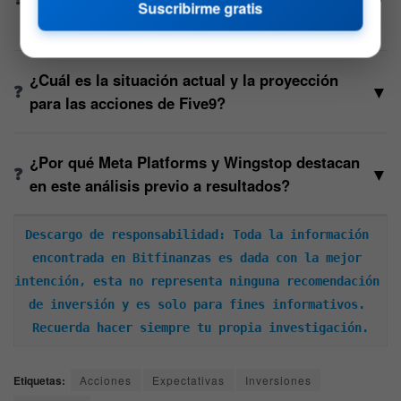
Suscribirme gratis
resultados?
¿Cuál es la situación actual y la proyección
▼
para las acciones de Five9?
¿Por qué Meta Platforms y Wingstop destacan
▼
en este análisis previo a resultados?
Descargo de responsabilidad: Toda la información 
encontrada en Bitfinanzas es dada con la mejor 
intención, esta no representa ninguna recomendación 
de inversión y es solo para fines informativos. 
Recuerda hacer siempre tu propia investigación.
Etiquetas:
Acciones
Expectativas
Inversiones