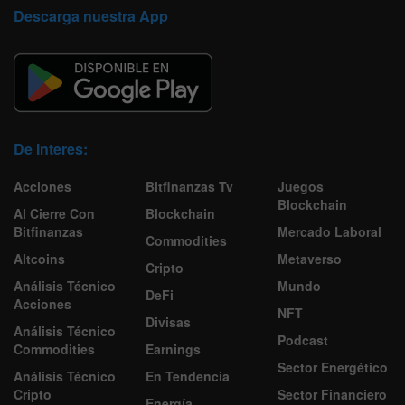
Descarga nuestra App
De Interes:
Acciones
Bitfinanzas Tv
Juegos
Blockchain
Al Cierre Con
Blockchain
Bitfinanzas
Mercado Laboral
Commodities
Altcoins
Metaverso
Cripto
Análisis Técnico
Mundo
DeFi
Acciones
NFT
Divisas
Análisis Técnico
Podcast
Commodities
Earnings
Sector Energético
Análisis Técnico
En Tendencia
Cripto
Sector Financiero
Energía