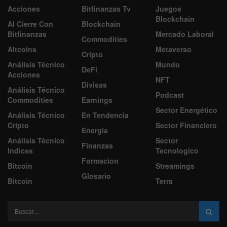
Acciones
Bitfinanzas Tv
Juegos
Blockchain
Al Cierre Con
Blockchain
Bitfinanzas
Mercado Laboral
Commodities
Altcoins
Metaverso
Cripto
Análisis Técnico
Mundo
DeFi
Acciones
NFT
Divisas
Análisis Técnico
Podcast
Commodities
Earnings
Sector Energético
Análisis Técnico
En Tendencia
Cripto
Sector Financiero
Energía
Análisis Técnico
Sector
Finanzas
Indices
Tecnologico
Formacion
Bitcoin
Streamings
Glosario
Bitcoin
Terra