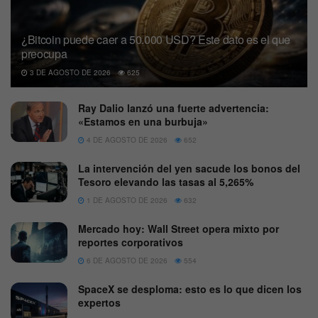
¿Bitcoin puede caer a 50.000 USD? Este dato es el que
preocupa
3 DE AGOSTO DE 2026
625
Ray Dalio lanzó una fuerte advertencia:
«Estamos en una burbuja»
4 DE AGOSTO DE 2026
652
La intervención del yen sacude los bonos del
Tesoro elevando las tasas al 5,265%
1 DE AGOSTO DE 2026
632
Mercado hoy: Wall Street opera mixto por
reportes corporativos
6 DE AGOSTO DE 2026
554
SpaceX se desploma: esto es lo que dicen los
expertos