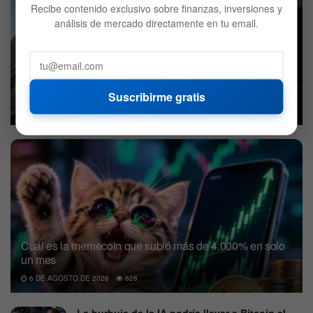
Recibe contenido exclusivo sobre finanzas, inversiones y
análisis de mercado directamente en tu email.
BlackRock decidió vender Bitcoin: ¿Qué compró en su
lugar?
Suscribirme gratis
7 DE AGOSTO DE 2026
637
Cuál es la memecoin que subió más de 4.000% en solo
un mes
6 DE AGOSTO DE 2026
628