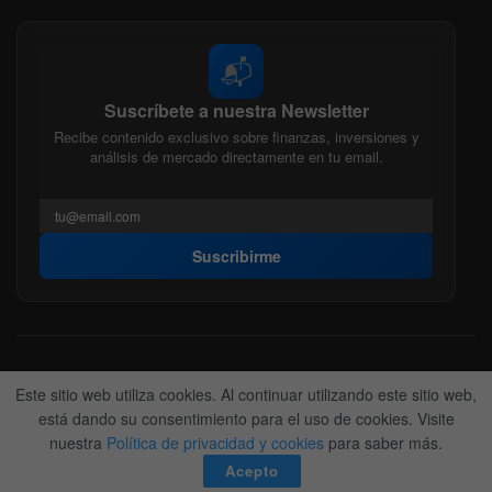
📬
Suscríbete a nuestra Newsletter
Recibe contenido exclusivo sobre finanzas, inversiones y
análisis de mercado directamente en tu email.
Suscribirme
Acerca de nosotros
Politica Editorial
Nuestro Equipo
Este sitio web utiliza cookies. Al continuar utilizando este sitio web,
Contactanos
Anunciate
está dando su consentimiento para el uso de cookies. Visite
nuestra
Política de privacidad y cookies
para saber más.
© 2022-2026
BitFinanzas
- Hecho por
Team DM. 😎
Acepto