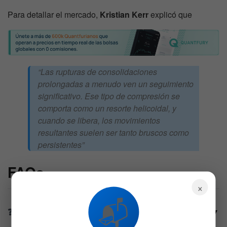
Para detallar el mercado,
Kristian Kerr
explicó que
“Las rupturas de consolidaciones
prolongadas a menudo ven un seguimiento
significativo. Ese tipo de compresión se
comporta como un resorte helicoidal, y
cuando se libera, los movimientos
resultantes suelen ser tanto bruscos como
persistentes”
FAQs
×
📬
¿Qué patrón histórico del Nasdaq advierten los
▼
analistas de BTIG tras el reciente desplome?