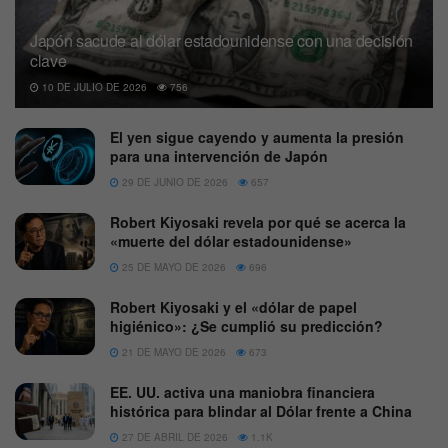
Japón sacude al dólar estadounidense con una decisión
clave
10 DE JULIO DE 2026
756
El yen sigue cayendo y aumenta la presión
para una intervención de Japón
29 DE JUNIO DE 2026
657
Robert Kiyosaki revela por qué se acerca la
«muerte del dólar estadounidense»
25 DE MAYO DE 2026
696
Robert Kiyosaki y el «dólar de papel
higiénico»: ¿Se cumplió su predicción?
21 DE MAYO DE 2026
673
EE. UU. activa una maniobra financiera
histórica para blindar al Dólar frente a China
27 DE ABRIL DE 2026
1.1K