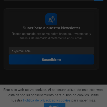
📬
Suscríbete a nuestra Newsletter
Recibe contenido exclusivo sobre finanzas, inversiones y
análisis de mercado directamente en tu email.
Suscribirme
Acerca de nosotros
Politica Editorial
Nuestro Equipo
Este sitio web utiliza cookies. Al continuar utilizando este sitio web,
Contactanos
Anunciate
está dando su consentimiento para el uso de cookies. Visite
nuestra
Política de privacidad y cookies
para saber más.
© 2022-2026
BitFinanzas
- Hecho por
Team DM. 😎
Acepto