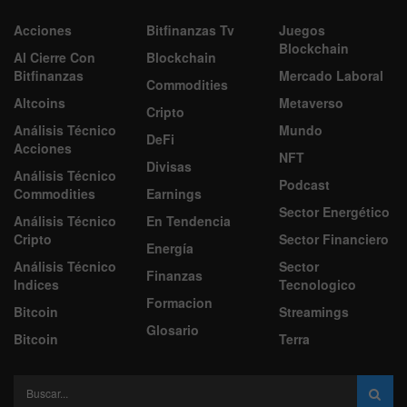
Acciones
Bitfinanzas Tv
Juegos
Blockchain
Al Cierre Con
Blockchain
Bitfinanzas
Mercado Laboral
Commodities
Altcoins
Metaverso
Cripto
Análisis Técnico
Mundo
DeFi
Acciones
NFT
Divisas
Análisis Técnico
Podcast
Commodities
Earnings
Sector Energético
Análisis Técnico
En Tendencia
Cripto
Sector Financiero
Energía
Análisis Técnico
Sector
Finanzas
Indices
Tecnologico
Formacion
Bitcoin
Streamings
Glosario
Bitcoin
Terra