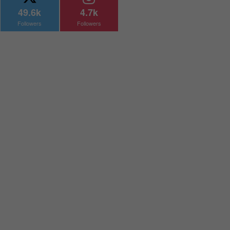
49.6k
4.7k
Followers
Followers