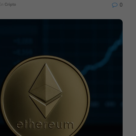
0
En
Cripto