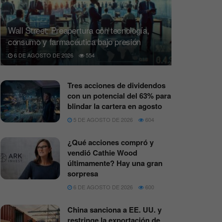
Wall Street: Preapertura con tecnología,
consumo y farmacéutica bajo presión
6 DE AGOSTO DE 2026
554
Tres acciones de dividendos
con un potencial del 63% para
blindar la cartera en agosto
5 DE AGOSTO DE 2026
604
¿Qué acciones compró y
vendió Cathie Wood
últimamente? Hay una gran
sorpresa
6 DE AGOSTO DE 2026
600
China sanciona a EE. UU. y
restringe la exportación de