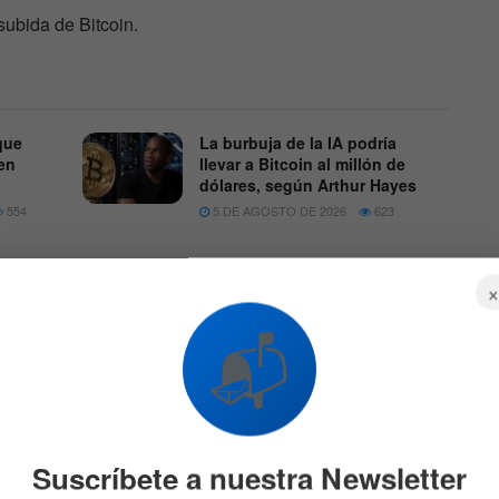
subida de Bitcoin.
que
La burbuja de la IA podría
en
llevar a Bitcoin al millón de
dólares, según Arthur Hayes
554
5 DE AGOSTO DE 2026
623
📬
ctura dominante dentro del ecosistema de finanzas
entes y tokenización de activos. Además, una parte cada
loqueada en staking, reduciendo la cantidad de
Suscríbete a nuestra Newsletter
.