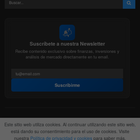
📬
Suscríbete a nuestra Newsletter
Recibe contenido exclusivo sobre finanzas, inversiones y
análisis de mercado directamente en tu email.
Suscribirme
Acerca de nosotros
Politica Editorial
Nuestro Equipo
Este sitio web utiliza cookies. Al continuar utilizando este sitio web,
Contactanos
Anunciate
está dando su consentimiento para el uso de cookies. Visite
nuestra
Política de privacidad y cookies
para saber más.
© 2022-2026
BitFinanzas
- Hecho por
Team DM. 😎