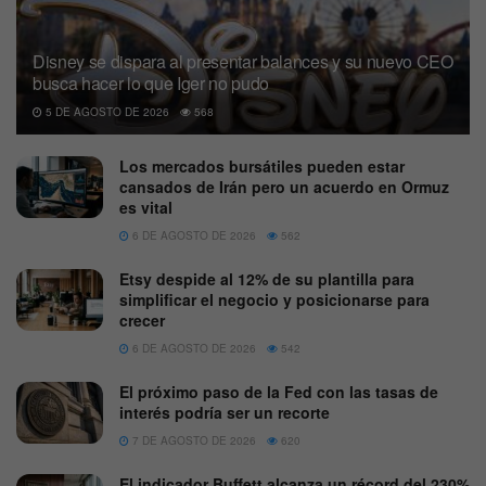
Disney se dispara al presentar balances y su nuevo CEO
busca hacer lo que Iger no pudo
5 DE AGOSTO DE 2026
568
Los mercados bursátiles pueden estar
cansados de Irán pero un acuerdo en Ormuz
es vital
6 DE AGOSTO DE 2026
562
Etsy despide al 12% de su plantilla para
simplificar el negocio y posicionarse para
crecer
6 DE AGOSTO DE 2026
542
El próximo paso de la Fed con las tasas de
interés podría ser un recorte
7 DE AGOSTO DE 2026
620
El indicador Buffett alcanza un récord del 230%