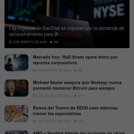
Los ingresos de SanDisk se disparan por la demanda de
almacenamiento para IA
5 DE AGOSTO DE 2026
586
Mercado hoy: Wall Street opera mixto por
reportes corporativos
6 DE AGOSTO DE 2026
560
Michael Saylor asegura que Strategy nunca
prometió mantener Bitcoin para siempre
2 DE AGOSTO DE 2026
627
Bonos del Tesoro de EEUU caen mientras
crecen las expectativas
3 DE AGOSTO DE 2026
599
AMD y Sandisk lideran las acciones de chips