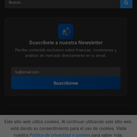
📬
Suscríbete a nuestra Newsletter
Recibe contenido exclusivo sobre finanzas, inversiones y
análisis de mercado directamente en tu email.
Suscribirme
Acerca de nosotros
Politica Editorial
Nuestro Equipo
Este sitio web utiliza cookies. Al continuar utilizando este sitio web,
Contactanos
Anunciate
está dando su consentimiento para el uso de cookies. Visite
nuestra
Política de privacidad y cookies
para saber más.
© 2022-2026
BitFinanzas
- Hecho por
Team DM. 😎