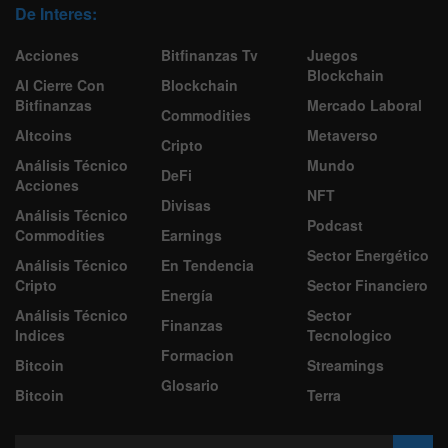
De Interes:
Acciones
Bitfinanzas Tv
Juegos
Blockchain
Al Cierre Con
Blockchain
Bitfinanzas
Mercado Laboral
Commodities
Altcoins
Metaverso
Cripto
Análisis Técnico
Mundo
DeFi
Acciones
NFT
Divisas
Análisis Técnico
Podcast
Commodities
Earnings
Sector Energético
Análisis Técnico
En Tendencia
Cripto
Sector Financiero
Energía
Análisis Técnico
Sector
Finanzas
Indices
Tecnologico
Formacion
Bitcoin
Streamings
Glosario
Bitcoin
Terra