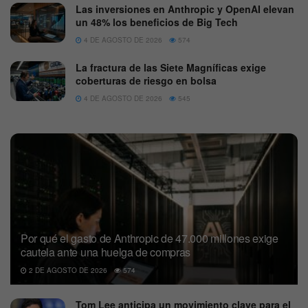
Las inversiones en Anthropic y OpenAI elevan
un 48% los beneficios de Big Tech
4 DE AGOSTO DE 2026
574
La fractura de las Siete Magníficas exige
coberturas de riesgo en bolsa
4 DE AGOSTO DE 2026
545
Por qué el gasto de Anthropic de 47.000 millones exige
cautela ante una huelga de compras
2 DE AGOSTO DE 2026
574
Tom Lee anticipa un movimiento clave para el