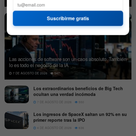
7 DE AGOSTO DE 2026
530
Suscribirme gratis
Las acciones de software son un caos absoluto. También
lo es todo el negocio de la IA
7 DE AGOSTO DE 2026
547
Los extraordinarios beneficios de Big Tech
ocultan una verdad incómoda
7 DE AGOSTO DE 2026
550
Los ingresos de SpaceX saltan un 92% en su
primer reporte tras la IPO
4 DE AGOSTO DE 2026
636