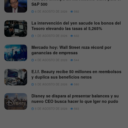
S&P 500
6 DE AGOSTO DE 2026
592
La intervención del yen sacude los bonos del
Tesoro elevando las tasas al 5,265%
1 DE AGOSTO DE 2026
632
Mercado hoy: Wall Street roza récord por
ganancias de empresas
4 DE AGOSTO DE 2026
544
E.l.f. Beauty recibe 50 millones en reembolsos
y duplica sus beneficios netos
5 DE AGOSTO DE 2026
580
Disney se dispara al presentar balances y su
nuevo CEO busca hacer lo que Iger no pudo
5 DE AGOSTO DE 2026
563