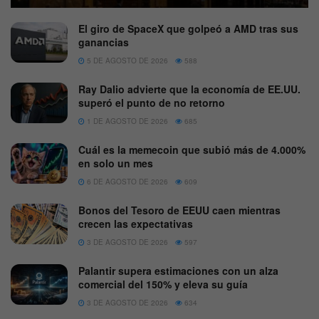
El giro de SpaceX que golpeó a AMD tras sus
ganancias
5 DE AGOSTO DE 2026
588
Ray Dalio advierte que la economía de EE.UU.
superó el punto de no retorno
1 DE AGOSTO DE 2026
685
Cuál es la memecoin que subió más de 4.000%
en solo un mes
6 DE AGOSTO DE 2026
609
Bonos del Tesoro de EEUU caen mientras
crecen las expectativas
3 DE AGOSTO DE 2026
597
Palantir supera estimaciones con un alza
comercial del 150% y eleva su guía
3 DE AGOSTO DE 2026
634