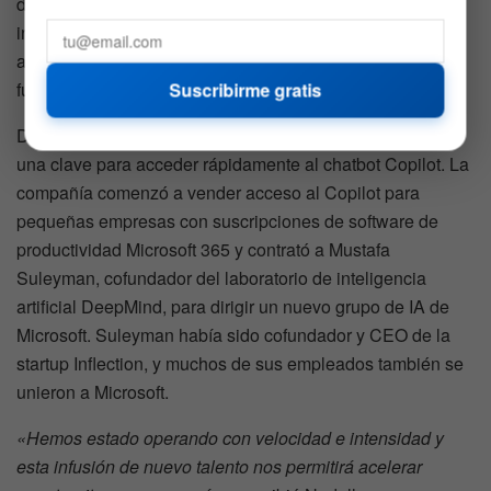
dispositivos
aumentaron un 11%
. El investigador de la
industria tecnológica Gartner estimó que los envíos de PC
aumentaron un 0,9% en el trimestre. La demanda de PCs
fue
«ligeramente mejor de lo esperado»
, dijo Hood.
Suscribirme gratis
Durante el trimestre, Microsoft introdujo PCs Surface con
una clave para acceder rápidamente al chatbot Copilot. La
compañía comenzó a vender acceso al Copilot para
pequeñas empresas con suscripciones de software de
productividad Microsoft 365 y contrató a Mustafa
Suleyman, cofundador del laboratorio de inteligencia
artificial DeepMind, para dirigir un nuevo grupo de IA de
Microsoft. Suleyman había sido cofundador y CEO de la
startup Inflection, y muchos de sus empleados también se
unieron a Microsoft.
«Hemos estado operando con velocidad e intensidad y
esta infusión de nuevo talento nos permitirá acelerar