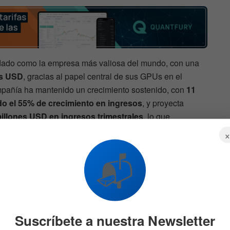
dado como la empresa más valiosa del mundo, con una
es USD
, gracias al papel central de sus GPUs en el
mpañía ha mantenido un crecimiento sostenido, con
11
o el 55% de crecimiento en ingresos
, y proyecta
millones USD en ingresos trimestrales
, lo que
l cercano al
77%
.
📬
o exponencial y el papel dominante de NVIDIA en la
nversores buscan formas de participar en estos
 posible. Para operar con acciones tecnológicas de alto
s de mercado, plataformas como
Quantfury
permiten
 exchanges matrices sin comisiones de trading ni tarifas
Suscríbete a nuestra Newsletter
entabilidad de las posiciones no se vea mermada por los