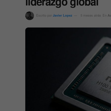
liderazgo global
Escrito por
Javier Lopez
5 meses atrás
En
A