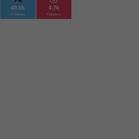
49.6k
4.7k
Followers
Followers