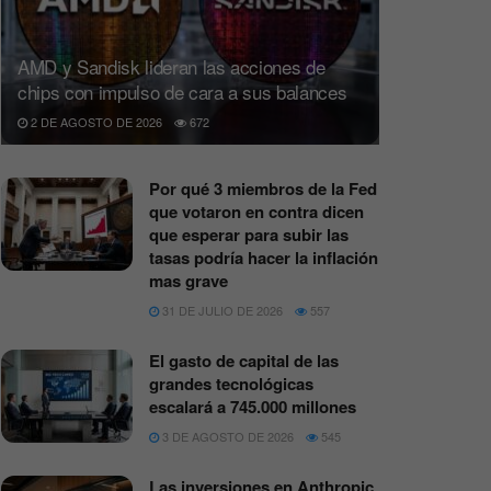
AMD y Sandisk lideran las acciones de
chips con impulso de cara a sus balances
2 DE AGOSTO DE 2026
672
Por qué 3 miembros de la Fed
que votaron en contra dicen
que esperar para subir las
tasas podría hacer la inflación
mas grave
31 DE JULIO DE 2026
557
El gasto de capital de las
grandes tecnológicas
escalará a 745.000 millones
3 DE AGOSTO DE 2026
545
Las inversiones en Anthropic