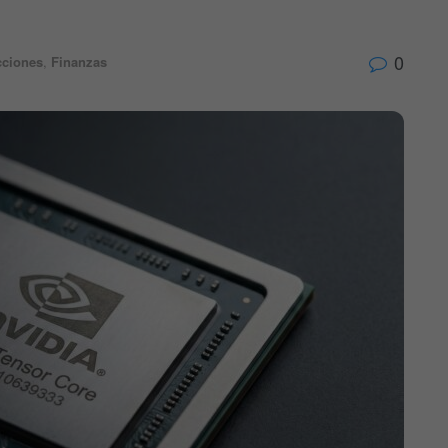
0
cciones
,
Finanzas