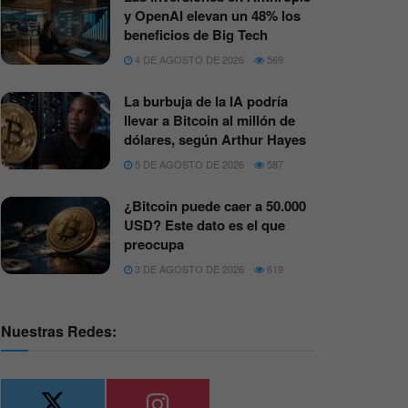
y OpenAI elevan un 48% los
beneficios de Big Tech
4 DE AGOSTO DE 2026
569
La burbuja de la IA podría
llevar a Bitcoin al millón de
dólares, según Arthur Hayes
5 DE AGOSTO DE 2026
587
¿Bitcoin puede caer a 50.000
USD? Este dato es el que
preocupa
3 DE AGOSTO DE 2026
619
Nuestras Redes: