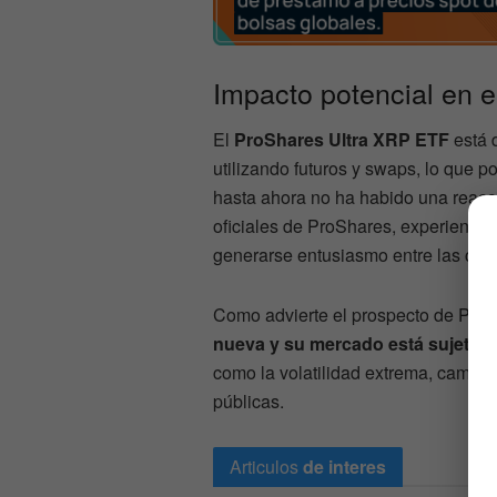
Impacto potencial en e
El
ProShares Ultra XRP ETF
está 
utilizando futuros y swaps, lo que 
hasta ahora no ha habido una reacci
oficiales de ProShares, experienci
generarse entusiasmo entre las com
Como advierte el prospecto de ProS
nueva y su mercado está sujeto a
como la volatilidad extrema, cambios
públicas.
Articulos
de interes