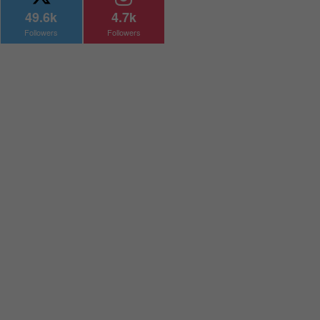
49.6k
4.7k
Followers
Followers