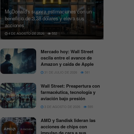
McDonald’s supera estimaciones con un
beneficio de 3,38 dólares y eleva sus
acciones
4 DE AGOSTO DE 2026
552
Mercado hoy: Wall Street
oscila entre el avance de
Amazon y caída de Apple
31 DE JULIO DE 2026
581
Wall Street: Preapertura con
farmacéutica, tecnología y
aviación bajo presión
3 DE AGOSTO DE 2026
595
AMD y Sandisk lideran las
acciones de chips con
impulso de cara a sus