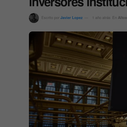
inversores instituc
Escrito por
Javier Lopez
1 año atrás
En
Altco