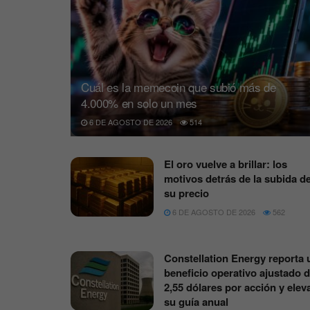
Cuál es la memecoin que subió más de
4.000% en solo un mes
6 DE AGOSTO DE 2026
514
El oro vuelve a brillar: los
motivos detrás de la subida d
su precio
6 DE AGOSTO DE 2026
562
Constellation Energy reporta 
beneficio operativo ajustado 
2,55 dólares por acción y elev
su guía anual