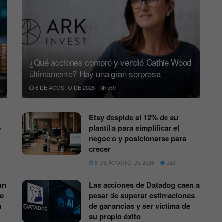
¿Qué acciones compró y vendió Cathie Wood
últimamente? Hay una gran sorpresa
6 DE AGOSTO DE 2026
569
Etsy despide al 12% de su
e
plantilla para simplificar el
negocio y posicionarse para
crecer
6 DE AGOSTO DE 2026
522
un
Las acciones de Datadog caen a
de
pesar de superar estimaciones
a
de ganancias y ser víctima de
su propio éxito