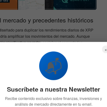
l mercado y precedentes históricos
diseñado para duplicar los rendimientos diarios de XRP
podría amplificar los movimientos del mercado. Aunque
ón significativa en redes sociales ni comentarios
as pasadas con ETFs similares sugieren que podría
unidades de inversores.
📬
hares, “
XRP es una clase de activo relativamente
 rápidos cambios e incertidumbre
”, destacando riesgos
 en la oferta y demanda, e influencia de medios y figuras
Suscríbete a nuestra Newsletter
Recibe contenido exclusivo sobre finanzas, inversiones y
análisis de mercado directamente en tu email.