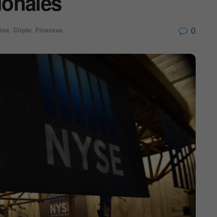
ionales
0
ins
,
Cripto
,
Finanzas