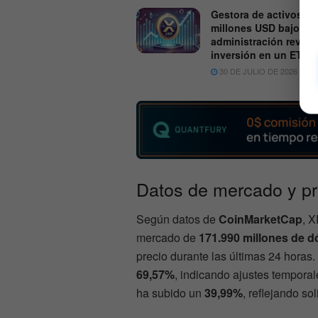
Gestora de activos c
millones USD bajo
administración revela
inversión en un ETF 
30 DE JULIO DE 2026
6
Datos de mercado y p
Según datos de
CoinMarketCap
, 
mercado de
171.990 millones de d
precio durante las últimas 24 hora
69,57%
, indicando ajustes temporal
ha subido un
39,99%
, reflejando so