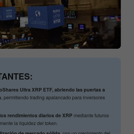
TANTES:
Shares Ultra XRP ETF, abriendo las puertas a
s
, permitiendo trading apalancado para inversores
 los rendimientos diarios de XRP
mediante futuros
amente la liquidez del token.
lización de mercado sólida
, con un crecimiento del