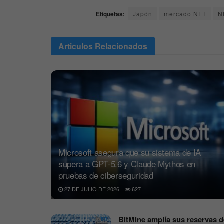
Etiquetas:
Japón
mercado NFT
N
Articulos
Relacionados
Microsoft asegura que su sistema de IA
supera a GPT-5.6 y Claude Mythos en
pruebas de ciberseguridad
27 DE JULIO DE 2026
627
BitMine amplía sus reservas d