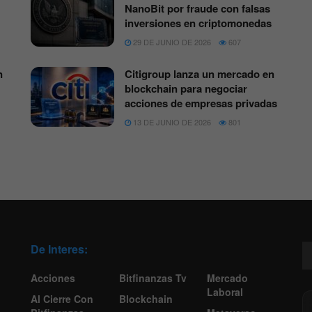
NanoBit por fraude con falsas
inversiones en criptomonedas
29 DE JUNIO DE 2026
607
n
Citigroup lanza un mercado en
blockchain para negociar
acciones de empresas privadas
13 DE JUNIO DE 2026
801
De Interes:
Acciones
Bitfinanzas Tv
Mercado
Laboral
Al Cierre Con
Blockchain