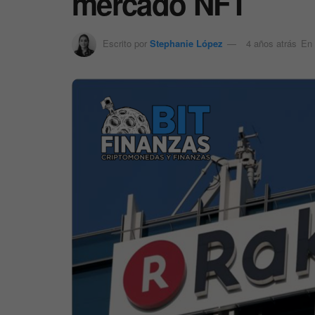
mercado NFT
Escrito por
Stephanie López
4 años atrás
En