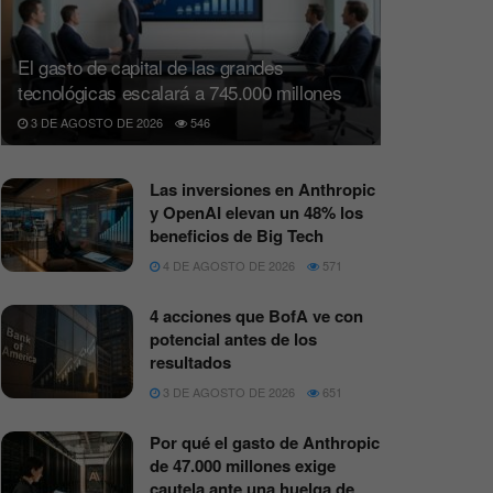
El gasto de capital de las grandes
tecnológicas escalará a 745.000 millones
3 DE AGOSTO DE 2026
546
Las inversiones en Anthropic
y OpenAI elevan un 48% los
beneficios de Big Tech
4 DE AGOSTO DE 2026
571
4 acciones que BofA ve con
potencial antes de los
resultados
3 DE AGOSTO DE 2026
651
Por qué el gasto de Anthropic
de 47.000 millones exige
cautela ante una huelga de