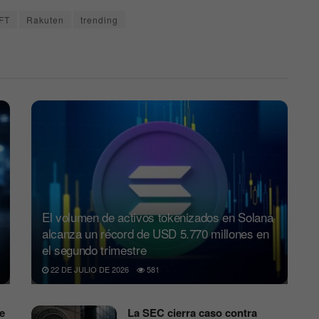
FT
Rakuten
trending
El volumen de activos tokenizados en Solana
alcanza un récord de USD 5.770 millones en
el segundo trimestre
22 DE JULIO DE 2026
581
e
La SEC cierra caso contra