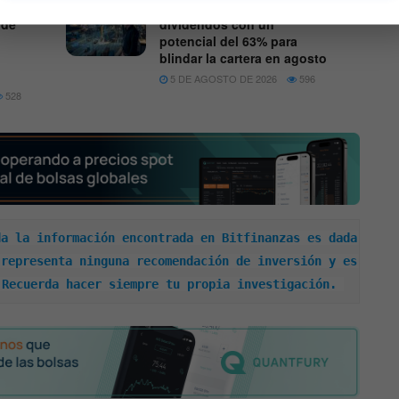
s son
Tres acciones de
 de
dividendos con un
potencial del 63% para
blindar la cartera en agosto
5 DE AGOSTO DE 2026
596
528
a la información encontrada en Bitfinanzas es dada 
representa ninguna recomendación de inversión y es 
 Recuerda hacer siempre tu propia investigación. 