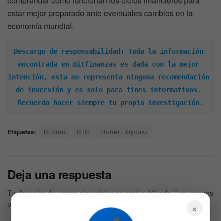
comprender cómo funcionan los ciclos financieros para
estar mejor preparado ante eventuales cambios en la
economía mundial.
Descargo de responsabilidad: Toda la información 
encontrada en Bitfinanzas es dada con la mejor 
intención, esta no representa ninguna recomendación 
de inversión y es solo para fines informativos. 
Recuerda hacer siempre tu propia investigación.
Etiquetas:
Bitcoin
BTC
Robert Kiyoaki
Deja una respuesta
Tu dirección de correo electrónico no será publicada.
Los campos
obligatorios están marcados con
*
×