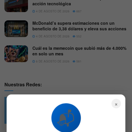
acción tecnológica
4 DE AGOSTO DE 2026
667
McDonald’s supera estimaciones con un
beneficio de 3,38 dólares y eleva sus acciones
4 DE AGOSTO DE 2026
552
Cuál es la memecoin que subió más de 4.000%
en solo un mes
6 DE AGOSTO DE 2026
561
Nuestras Redes:
×
📬
49.6k
4.7k
Followers
Followers