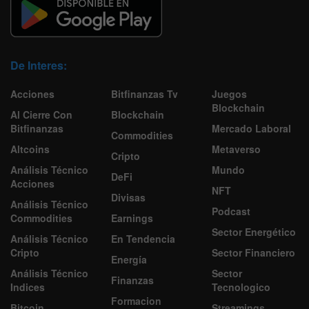
De Interes:
Acciones
Bitfinanzas Tv
Juegos
Blockchain
Al Cierre Con
Blockchain
Bitfinanzas
Mercado Laboral
Commodities
Altcoins
Metaverso
Cripto
Análisis Técnico
Mundo
DeFi
Acciones
NFT
Divisas
Análisis Técnico
Podcast
Commodities
Earnings
Sector Energético
Análisis Técnico
En Tendencia
Cripto
Sector Financiero
Energía
Análisis Técnico
Sector
Finanzas
Indices
Tecnologico
Formacion
Bitcoin
Streamings