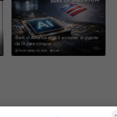
Bank of America elige 5 acciones: el gigante
de IA para comprar
19 DE ABRIL DE 2026
2.4K