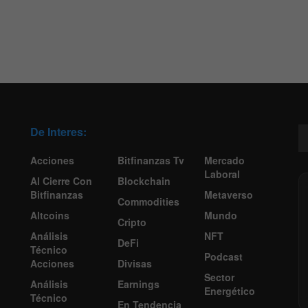
De Interes:
Acciones
Bitfinanzas Tv
Mercado
Laboral
Al Cierre Con
Blockchain
Bitfinanzas
Metaverso
Commodities
Altcoins
Mundo
Cripto
Análisis
NFT
DeFi
Técnico
Podcast
Acciones
Divisas
Sector
Análisis
Earnings
Energético
Técnico
En Tendencia