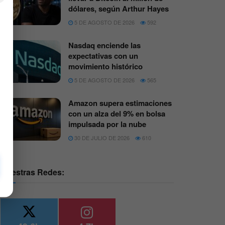
dólares, según Arthur Hayes
5 DE AGOSTO DE 2026
592
Nasdaq enciende las
expectativas con un
movimiento histórico
5 DE AGOSTO DE 2026
565
Amazon supera estimaciones
con un alza del 9% en bolsa
impulsada por la nube
30 DE JULIO DE 2026
610
Nuestras Redes: