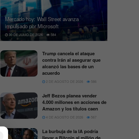
Mercado hoy: Wall Street avanza
impulsado por Microsoft
30 DE JULIO DE 2026
584
Trump cancela el ataque
contra Irán al asegurar que
alcanzó las bases de un
acuerdo
2 DE AGOSTO DE 2026
586
Jeff Bezos planea vender
4.000 millones en acciones de
Amazon y los títulos caen
4 DE AGOSTO DE 2026
567
La burbuja de la IA podría
×
llevar a Bitcoin al millón de