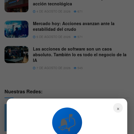
acción tecnológica
4 DE AGOSTO DE 2026
671
Mercado hoy: Acciones avanzan ante la
estabilidad del crudo
5 DE AGOSTO DE 2026
571
Las acciones de software son un caos
absoluto. También lo es todo el negocio de la
IA
7 DE AGOSTO DE 2026
545
Nuestras Redes:
×
📬
49.6k
4.7k
Followers
Followers