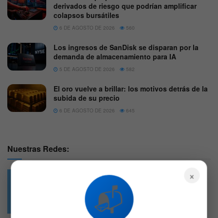
derivados de riesgo que podrían amplificar
colapsos bursátiles
6 DE AGOSTO DE 2026
560
Los ingresos de SanDisk se disparan por la
demanda de almacenamiento para IA
5 DE AGOSTO DE 2026
582
El oro vuelve a brillar: los motivos detrás de la
subida de su precio
6 DE AGOSTO DE 2026
645
Nuestras Redes:
×
📬
49.6k
4.7k
Followers
Followers