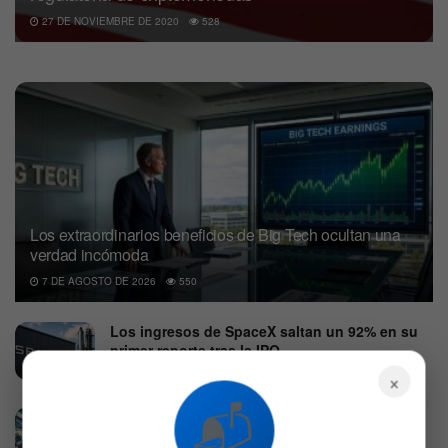
27 DE NOVIEMBRE DE 2020
528
Los extraordinarios beneficios de Big Tech ocultan una
verdad incómoda
7 DE AGOSTO DE 2026
550
Los ingresos de SpaceX saltan un 92% en su
primer reporte tras la IPO
×
4 DE AGOSTO DE 2026
636
📬
Wall Street: Preapertura con farmacéutica,
tecnología y aviación bajo presión