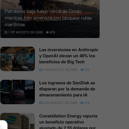
Petroleros bajo fuego cerca de Omán
mientras Irán amenaza con bloquear rutas
marítimas
1 DE AGOSTO DE 2026
676
Las inversiones en Anthropic
y OpenAI elevan un 48% los
beneficios de Big Tech
4 DE AGOSTO DE 2026
572
Los ingresos de SanDisk se
disparan por la demanda de
almacenamiento para IA
5 DE AGOSTO DE 2026
576
Constellation Energy reporta
un beneficio operativo
ajustado de 2,55 dólares por