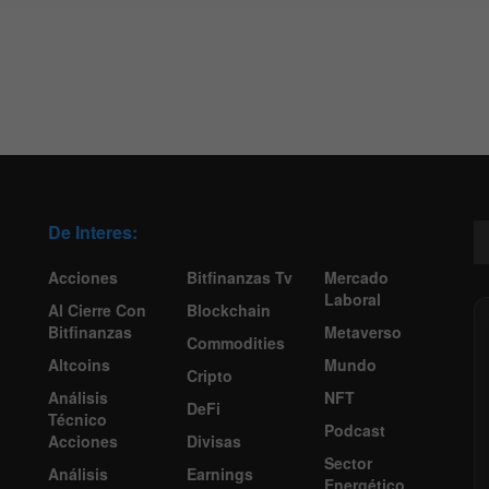
De Interes:
Acciones
Bitfinanzas Tv
Mercado
Laboral
Al Cierre Con
Blockchain
Bitfinanzas
Metaverso
Commodities
Altcoins
Mundo
Cripto
Análisis
NFT
DeFi
Técnico
Podcast
Acciones
Divisas
Sector
Análisis
Earnings
Energético