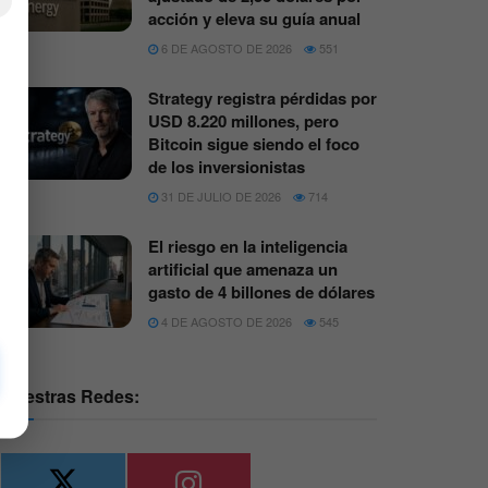
×
acción y eleva su guía anual
6 DE AGOSTO DE 2026
551
Strategy registra pérdidas por
USD 8.220 millones, pero
Bitcoin sigue siendo el foco
de los inversionistas
31 DE JULIO DE 2026
714
El riesgo en la inteligencia
artificial que amenaza un
gasto de 4 billones de dólares
4 DE AGOSTO DE 2026
545
Nuestras Redes: