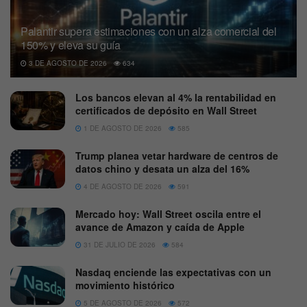
Palantir supera estimaciones con un alza comercial del
150% y eleva su guía
3 DE AGOSTO DE 2026
634
Los bancos elevan al 4% la rentabilidad en
certificados de depósito en Wall Street
1 DE AGOSTO DE 2026
585
Trump planea vetar hardware de centros de
datos chino y desata un alza del 16%
4 DE AGOSTO DE 2026
591
Mercado hoy: Wall Street oscila entre el
avance de Amazon y caída de Apple
31 DE JULIO DE 2026
584
Nasdaq enciende las expectativas con un
movimiento histórico
5 DE AGOSTO DE 2026
572