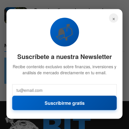
¿Por qué se disparan las acciones de
Caterpillar este martes?
×
4 DE AGOSTO DE 2026
608
📬
Nuestras Redes:
Suscríbete a nuestra Newsletter
Recibe contenido exclusivo sobre finanzas, inversiones y
análisis de mercado directamente en tu email.
49.6k
4.7k
Followers
Followers
Suscribirme gratis