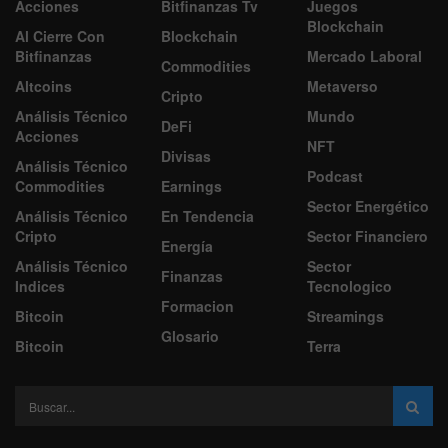
Acciones
Bitfinanzas Tv
Juegos
Blockchain
Al Cierre Con
Blockchain
Bitfinanzas
Mercado Laboral
Commodities
Altcoins
Metaverso
Cripto
Análisis Técnico
Mundo
DeFi
Acciones
NFT
Divisas
Análisis Técnico
Podcast
Commodities
Earnings
Sector Energético
Análisis Técnico
En Tendencia
Cripto
Sector Financiero
Energía
Análisis Técnico
Sector
Finanzas
Indices
Tecnologico
Formacion
Bitcoin
Streamings
Glosario
Bitcoin
Terra