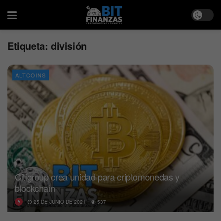
Etiqueta:
división
ALTCOINS
Citigroup crea unidad para criptomonedas y
blockchain
25 DE JUNIO DE 2021
537