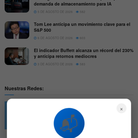
demanda de almacenamiento para IA
5 DE AGOSTO DE 2026
582
Tom Lee anticipa un movimiento clave para el
S&P 500
6 DE AGOSTO DE 2026
603
El indicador Buffett alcanza un récord del 230%
y anticipa retornos mediocres
3 DE AGOSTO DE 2026
583
Nuestras Redes:
×
📬
49.6k
4.7k
Followers
Followers