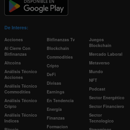
De Interes:
Acciones
Bitfinanzas Tv
Juegos
Blockchain
Al Cierre Con
Blockchain
Bitfinanzas
Mercado Laboral
Commodities
Altcoins
Metaverso
Cripto
Análisis Técnico
Mundo
DeFi
Acciones
NFT
Divisas
Análisis Técnico
Podcast
Commodities
Earnings
Sector Energético
Análisis Técnico
En Tendencia
Cripto
Sector Financiero
Energía
Análisis Técnico
Sector
Finanzas
Indices
Tecnologico
Formacion
Bitcoin
Streamings