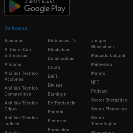
De Interes:
Acciones
Bitfinanzas Tv
Juegos
Blockchain
Al Cierre Con
Blockchain
Bitfinanzas
Mercado Laboral
Commodities
Altcoins
Metaverso
Cripto
Análisis Técnico
Mundo
DeFi
Acciones
NFT
Divisas
Análisis Técnico
Podcast
Commodities
Earnings
Sector Energético
Análisis Técnico
En Tendencia
Cripto
Sector Financiero
Energía
Análisis Técnico
Sector
Finanzas
Indices
Tecnologico
Formacion
Bitcoin
Streamings