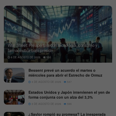
Wall Street: Preapertura con tecnología, consumo y
farmacéutica bajo presión
6 DE AGOSTO DE 2026
550
Bessent prevé un acuerdo el martes o
miércoles para abrir el Estrecho de Ormuz
4 DE AGOSTO DE 2026
547
Estados Unidos y Japón intervienen el yen de
forma conjunta con un alza del 3,3%
3 DE AGOSTO DE 2026
596
¿Saylor rompió su promesa? La inesperada