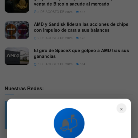
venta de Bitcoin sacude al mercado
3 DE AGOSTO DE 2026
587
AMD y Sandisk lideran las acciones de chips
con impulso de cara a sus balances
2 DE AGOSTO DE 2026
675
El giro de SpaceX que golpeó a AMD tras sus
ganancias
5 DE AGOSTO DE 2026
584
Nuestras Redes:
×
📬
49.6k
4.7k
Followers
Followers