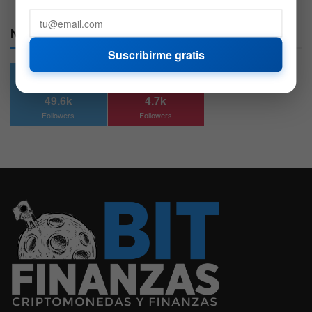
Nuestras Redes:
Suscribirme gratis
49.6k
4.7k
Followers
Followers