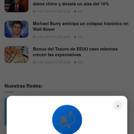
datos chino y desata un alza del 16%
4 DE AGOSTO DE 2026
600
Michael Burry anticipa un colapso histórico en
Wall Street
5 DE AGOSTO DE 2026
870
Bonos del Tesoro de EEUU caen mientras
crecen las expectativas
3 DE AGOSTO DE 2026
603
Nuestras Redes:
×
📬
49.6k
4.7k
Followers
Followers