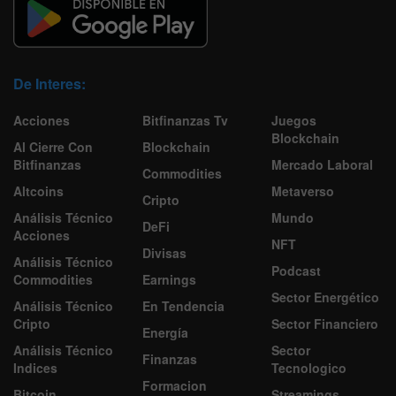
De Interes:
Acciones
Bitfinanzas Tv
Juegos
Blockchain
Al Cierre Con
Blockchain
Bitfinanzas
Mercado Laboral
Commodities
Altcoins
Metaverso
Cripto
Análisis Técnico
Mundo
DeFi
Acciones
NFT
Divisas
Análisis Técnico
Podcast
Commodities
Earnings
Sector Energético
Análisis Técnico
En Tendencia
Cripto
Sector Financiero
Energía
Análisis Técnico
Sector
Finanzas
Indices
Tecnologico
Formacion
Bitcoin
Streamings