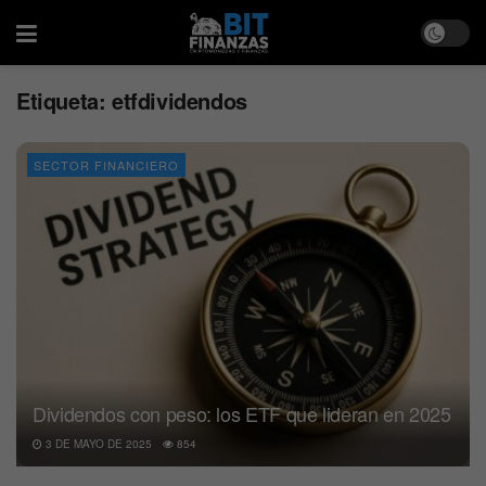
Etiqueta:
etfdividendos
SECTOR FINANCIERO
Dividendos con peso: los ETF que lideran en 2025
3 DE MAYO DE 2025
854