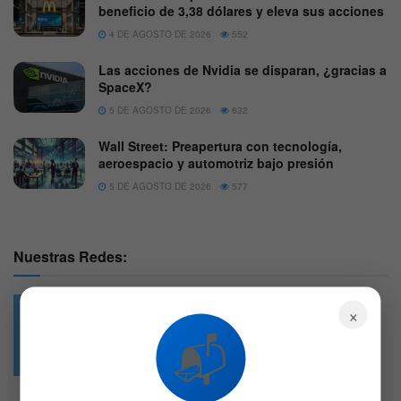
beneficio de 3,38 dólares y eleva sus acciones
4 DE AGOSTO DE 2026
552
Las acciones de Nvidia se disparan, ¿gracias a
SpaceX?
5 DE AGOSTO DE 2026
632
Wall Street: Preapertura con tecnología,
aeroespacio y automotriz bajo presión
5 DE AGOSTO DE 2026
577
Nuestras Redes:
×
📬
49.6k
4.7k
Followers
Followers