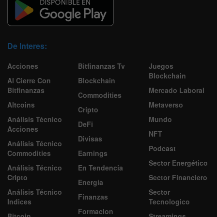
De Interes:
Acciones
Bitfinanzas Tv
Juegos
Blockchain
Al Cierre Con
Blockchain
Bitfinanzas
Mercado Laboral
Commodities
Altcoins
Metaverso
Cripto
Análisis Técnico
Mundo
DeFi
Acciones
NFT
Divisas
Análisis Técnico
Podcast
Commodities
Earnings
Sector Energético
Análisis Técnico
En Tendencia
Cripto
Sector Financiero
Energía
Análisis Técnico
Sector
Finanzas
Indices
Tecnologico
Formacion
Bitcoin
Streamings