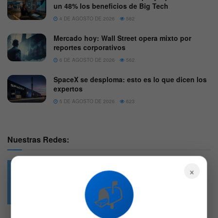
un 48% los beneficios de Big Tech
4 DE AGOSTO DE 2026
582
Mercado hoy: Wall Street opera mixto por
reportes corporativos
6 DE AGOSTO DE 2026
562
SpaceX se desploma: esto es lo que dicen los
expertos
5 DE AGOSTO DE 2026
623
Nuestras Redes:
×
📬
49.6k
4.7k
Followers
Followers