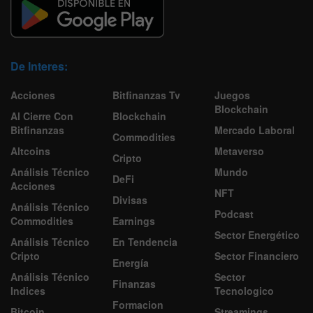
De Interes:
Acciones
Bitfinanzas Tv
Juegos
Blockchain
Al Cierre Con
Blockchain
Bitfinanzas
Mercado Laboral
Commodities
Altcoins
Metaverso
Cripto
Análisis Técnico
Mundo
DeFi
Acciones
NFT
Divisas
Análisis Técnico
Podcast
Commodities
Earnings
Sector Energético
Análisis Técnico
En Tendencia
Cripto
Sector Financiero
Energía
Análisis Técnico
Sector
Finanzas
Indices
Tecnologico
Formacion
Bitcoin
Streamings