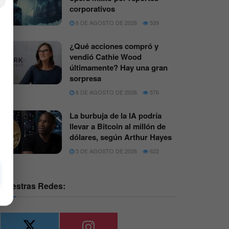
×
corporativos
6 DE AGOSTO DE 2026
539
¿Qué acciones compró y
vendió Cathie Wood
últimamente? Hay una gran
sorpresa
6 DE AGOSTO DE 2026
576
La burbuja de la IA podría
llevar a Bitcoin al millón de
dólares, según Arthur Hayes
5 DE AGOSTO DE 2026
622
Nuestras Redes: