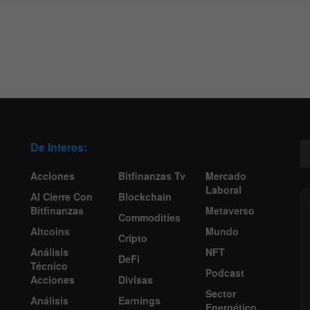
De Interes:
Acciones
Bitfinanzas Tv
Mercado
Laboral
Al Cierre Con
Blockchain
Bitfinanzas
Metaverso
Commodities
Altcoins
Mundo
Cripto
Análisis
NFT
DeFi
Técnico
Podcast
Acciones
Divisas
Sector
Análisis
Earnings
Energético