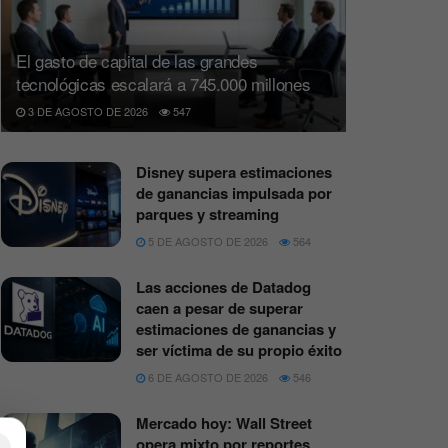
El gasto de capital de las grandes
tecnológicas escalará a 745.000 millones
3 DE AGOSTO DE 2026
547
Disney supera estimaciones
de ganancias impulsada por
parques y streaming
5 DE AGOSTO DE 2026
564
Las acciones de Datadog
caen a pesar de superar
estimaciones de ganancias y
ser víctima de su propio éxito
6 DE AGOSTO DE 2026
546
Mercado hoy: Wall Street
opera mixto por reportes