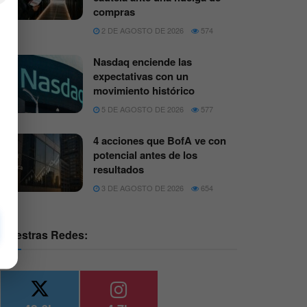
compras
2 DE AGOSTO DE 2026
574
Nasdaq enciende las
expectativas con un
movimiento histórico
5 DE AGOSTO DE 2026
577
4 acciones que BofA ve con
potencial antes de los
resultados
3 DE AGOSTO DE 2026
654
Nuestras Redes: