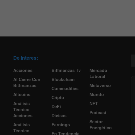
De Interes:
Acciones
Bitfinanzas Tv
Mercado
Laboral
Al Cierre Con
Blockchain
Bitfinanzas
Metaverso
Commodities
Altcoins
Mundo
Cripto
Análisis
NFT
DeFi
Técnico
Podcast
Acciones
Divisas
Sector
Análisis
Earnings
Energético
Técnico
En Tendencia