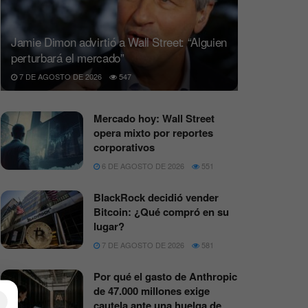
Jamie Dimon advirtió a Wall Street: “Alguien
perturbará el mercado”
7 DE AGOSTO DE 2026
547
Mercado hoy: Wall Street
opera mixto por reportes
corporativos
6 DE AGOSTO DE 2026
551
BlackRock decidió vender
Bitcoin: ¿Qué compró en su
lugar?
7 DE AGOSTO DE 2026
581
Por qué el gasto de Anthropic
de 47.000 millones exige
×
cautela ante una huelga de