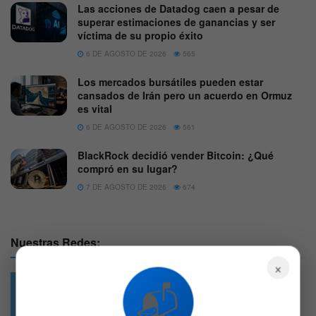
Las acciones de Datadog caen a pesar de
superar estimaciones de ganancias y ser
víctima de su propio éxito
6 DE AGOSTO DE 2026
565
Los mercados bursátiles pueden estar
cansados de Irán pero un acuerdo en Ormuz
es vital
6 DE AGOSTO DE 2026
561
BlackRock decidió vender Bitcoin: ¿Qué
compró en su lugar?
7 DE AGOSTO DE 2026
674
Nuestras Redes:
×
📬
49.6k
4.7k