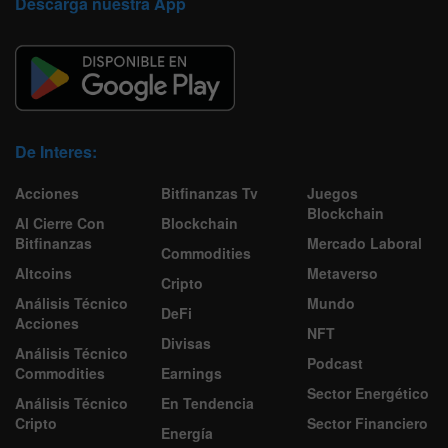
Descarga nuestra App
De Interes:
Acciones
Bitfinanzas Tv
Juegos
Blockchain
Al Cierre Con
Blockchain
Bitfinanzas
Mercado Laboral
Commodities
Altcoins
Metaverso
Cripto
Análisis Técnico
Mundo
DeFi
Acciones
NFT
Divisas
Análisis Técnico
Podcast
Commodities
Earnings
Sector Energético
Análisis Técnico
En Tendencia
Cripto
Sector Financiero
Energía