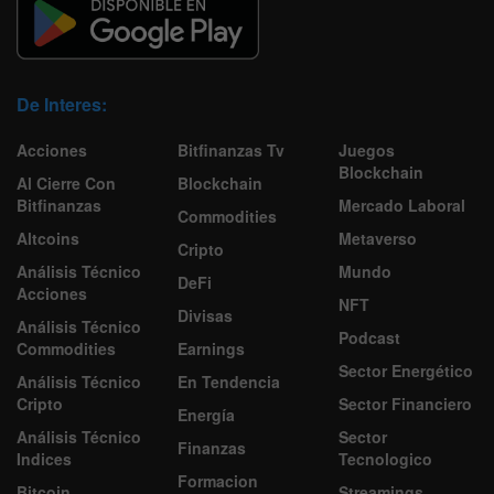
De Interes:
Acciones
Bitfinanzas Tv
Juegos
Blockchain
Al Cierre Con
Blockchain
Bitfinanzas
Mercado Laboral
Commodities
Altcoins
Metaverso
Cripto
Análisis Técnico
Mundo
DeFi
Acciones
NFT
Divisas
Análisis Técnico
Podcast
Commodities
Earnings
Sector Energético
Análisis Técnico
En Tendencia
Cripto
Sector Financiero
Energía
Análisis Técnico
Sector
Finanzas
Indices
Tecnologico
Formacion
Bitcoin
Streamings