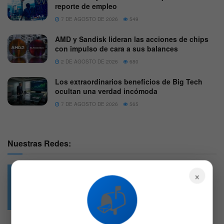
reporte de empleo
7 DE AGOSTO DE 2026
549
AMD y Sandisk lideran las acciones de chips
con impulso de cara a sus balances
2 DE AGOSTO DE 2026
680
Los extraordinarios beneficios de Big Tech
ocultan una verdad incómoda
7 DE AGOSTO DE 2026
565
Nuestras Redes:
×
📬
49.6k
4.7k
Followers
Followers