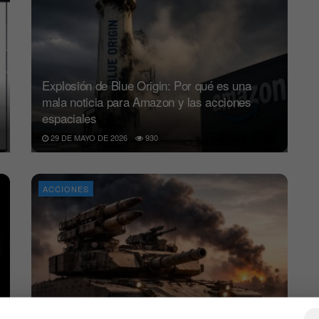
Explosión de Blue Origin: Por qué es una
mala noticia para Amazon y las acciones
espaciales
29 DE MAYO DE 2026
930
ACCIONES
¿Qué acciones de defensa ganan o pierden