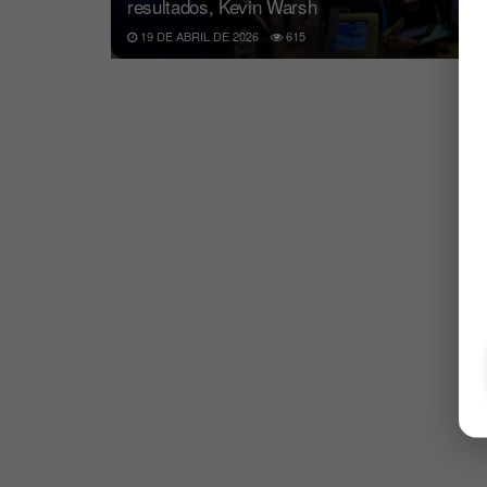
resultados, Kevin Warsh
19 DE ABRIL DE 2026
615