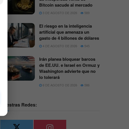
×
Bitcoin sacude al mercado
3 DE AGOSTO DE 2026
589
El riesgo en la inteligencia
artificial que amenaza un
gasto de 4 billones de dólares
4 DE AGOSTO DE 2026
545
Irán planea bloquear barcos
de EE.UU. e Israel en Ormuz y
Washington advierte que no
lo tolerará
6 DE AGOSTO DE 2026
586
Nuestras Redes: