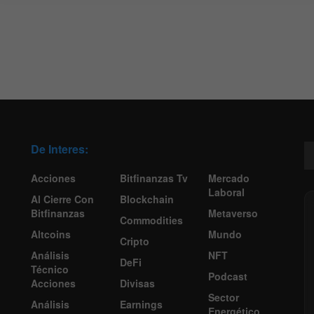
De Interes:
Acciones
Bitfinanzas Tv
Mercado
Laboral
Al Cierre Con
Blockchain
Bitfinanzas
Metaverso
Commodities
Altcoins
Mundo
Cripto
Análisis
NFT
DeFi
Técnico
Podcast
Acciones
Divisas
Sector
Análisis
Earnings
Energético