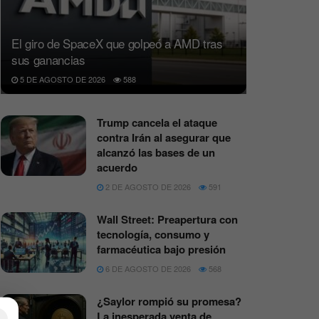
El giro de SpaceX que golpeó a AMD tras
sus ganancias
5 DE AGOSTO DE 2026
588
Trump cancela el ataque
contra Irán al asegurar que
alcanzó las bases de un
acuerdo
2 DE AGOSTO DE 2026
591
Wall Street: Preapertura con
tecnología, consumo y
farmacéutica bajo presión
6 DE AGOSTO DE 2026
568
¿Saylor rompió su promesa?
La inesperada venta de