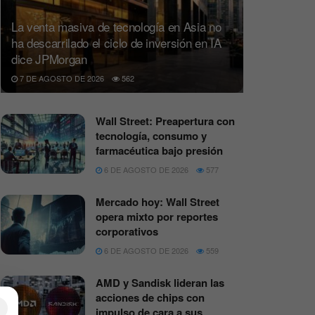
La venta masiva de tecnología en Asia no
ha descarrilado el ciclo de inversión en IA
dice JPMorgan
7 DE AGOSTO DE 2026
562
Wall Street: Preapertura con
tecnología, consumo y
farmacéutica bajo presión
6 DE AGOSTO DE 2026
577
Mercado hoy: Wall Street
opera mixto por reportes
corporativos
6 DE AGOSTO DE 2026
559
AMD y Sandisk lideran las
acciones de chips con
×
impulso de cara a sus