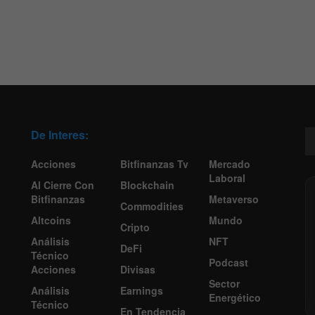
De Interes:
Acciones
Bitfinanzas Tv
Mercado
Laboral
Al Cierre Con
Blockchain
Bitfinanzas
Metaverso
Commodities
Altcoins
Mundo
Cripto
Análisis
NFT
DeFi
Técnico
Podcast
Acciones
Divisas
Sector
Análisis
Earnings
Energético
Técnico
En Tendencia