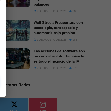
balances
2 DE AGOSTO DE 2026
685
Wall Street: Preapertura con
tecnología, aeroespacio y
automotriz bajo presión
5 DE AGOSTO DE 2026
581
Las acciones de software son
un caos absoluto. También lo
es todo el negocio de la IA
7 DE AGOSTO DE 2026
576
Nuestras Redes: