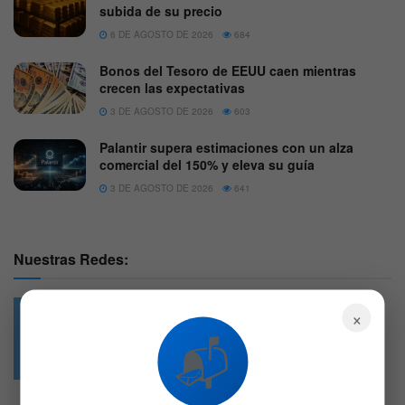
subida de su precio
6 DE AGOSTO DE 2026
684
Bonos del Tesoro de EEUU caen mientras
crecen las expectativas
3 DE AGOSTO DE 2026
603
Palantir supera estimaciones con un alza
comercial del 150% y eleva su guía
3 DE AGOSTO DE 2026
641
Nuestras Redes:
×
📬
49.6k
4.7k
Followers
Followers