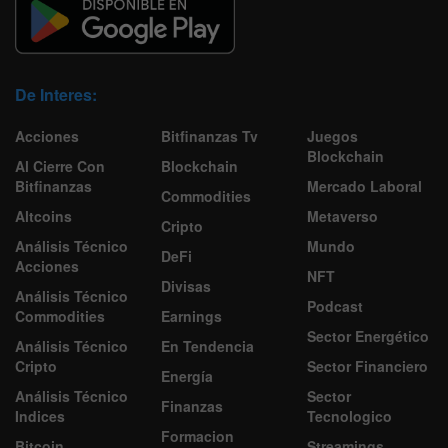
De Interes:
Acciones
Bitfinanzas Tv
Juegos
Blockchain
Al Cierre Con
Blockchain
Bitfinanzas
Mercado Laboral
Commodities
Altcoins
Metaverso
Cripto
Análisis Técnico
Mundo
DeFi
Acciones
NFT
Divisas
Análisis Técnico
Podcast
Commodities
Earnings
Sector Energético
Análisis Técnico
En Tendencia
Cripto
Sector Financiero
Energía
Análisis Técnico
Sector
Finanzas
Indices
Tecnologico
Formacion
Bitcoin
Streamings