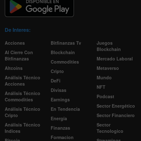
De Interes:
Acciones
Bitfinanzas Tv
Juegos
Blockchain
Al Cierre Con
Blockchain
Bitfinanzas
Mercado Laboral
Commodities
Altcoins
Metaverso
Cripto
Análisis Técnico
Mundo
DeFi
Acciones
NFT
Divisas
Análisis Técnico
Podcast
Commodities
Earnings
Sector Energético
Análisis Técnico
En Tendencia
Cripto
Sector Financiero
Energía
Análisis Técnico
Sector
Finanzas
Indices
Tecnologico
Formacion
Bitcoin
Streamings