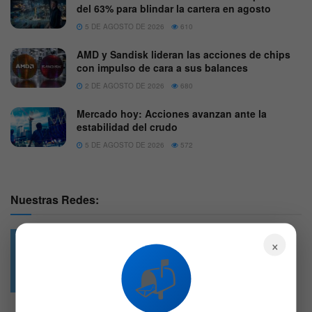
del 63% para blindar la cartera en agosto
5 DE AGOSTO DE 2026
610
AMD y Sandisk lideran las acciones de chips
con impulso de cara a sus balances
2 DE AGOSTO DE 2026
680
Mercado hoy: Acciones avanzan ante la
estabilidad del crudo
5 DE AGOSTO DE 2026
572
Nuestras Redes:
×
📬
49.6k
4.7k
Followers
Followers