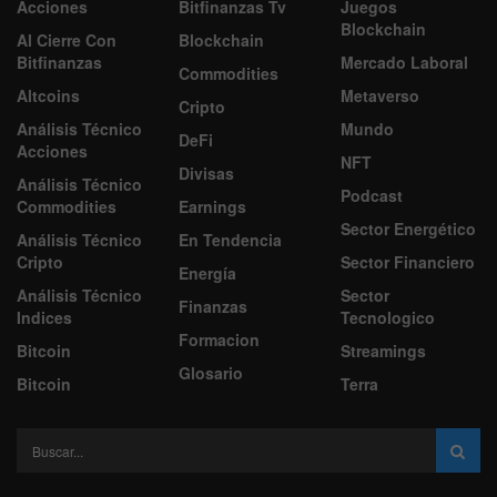
Acciones
Bitfinanzas Tv
Juegos
Blockchain
Al Cierre Con
Blockchain
Bitfinanzas
Mercado Laboral
Commodities
Altcoins
Metaverso
Cripto
Análisis Técnico
Mundo
DeFi
Acciones
NFT
Divisas
Análisis Técnico
Podcast
Commodities
Earnings
Sector Energético
Análisis Técnico
En Tendencia
Cripto
Sector Financiero
Energía
Análisis Técnico
Sector
Finanzas
Indices
Tecnologico
Formacion
Bitcoin
Streamings
Glosario
Bitcoin
Terra