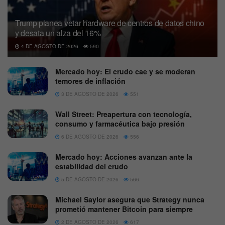
Trump planea vetar hardware de centros de datos chino
y desata un alza del 16%
4 DE AGOSTO DE 2026
590
Mercado hoy: El crudo cae y se moderan
temores de inflación
3 DE AGOSTO DE 2026
551
Wall Street: Preapertura con tecnología,
consumo y farmacéutica bajo presión
6 DE AGOSTO DE 2026
556
Mercado hoy: Acciones avanzan ante la
estabilidad del crudo
5 DE AGOSTO DE 2026
566
Michael Saylor asegura que Strategy nunca
prometió mantener Bitcoin para siempre
2 DE AGOSTO DE 2026
617