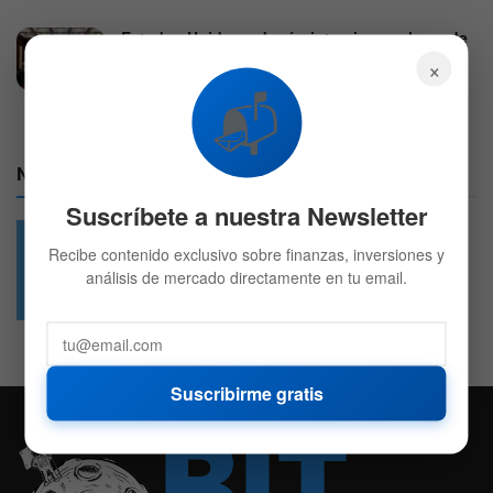
Estados Unidos y Japón intervienen el yen de
forma conjunta con un alza del 3,3%
×
3 DE AGOSTO DE 2026
597
📬
Nuestras Redes:
Suscríbete a nuestra Newsletter
Recibe contenido exclusivo sobre finanzas, inversiones y
análisis de mercado directamente en tu email.
49.6k
4.7k
Followers
Followers
Suscribirme gratis