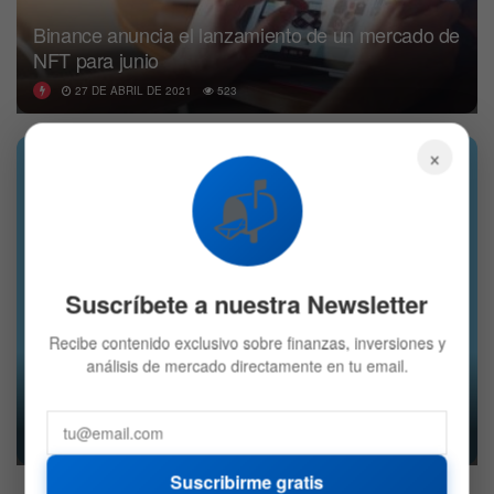
Binance anuncia el lanzamiento de un mercado de
NFT para junio
27 DE ABRIL DE 2021
523
×
ALTCOINS
📬
Suscríbete a nuestra Newsletter
Recibe contenido exclusivo sobre finanzas, inversiones y
análisis de mercado directamente en tu email.
Marketplace de Bitcoin OpenBazaar anuncia el
cese de sus operaciones
6 DE ENERO DE 2021
572
Suscribirme gratis