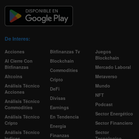
De Interes:
Acciones
Bitfinanzas Tv
Juegos
Blockchain
Al Cierre Con
Blockchain
Bitfinanzas
Mercado Laboral
Commodities
Altcoins
Metaverso
Cripto
Análisis Técnico
Mundo
DeFi
Acciones
NFT
Divisas
Análisis Técnico
Podcast
Commodities
Earnings
Sector Energético
Análisis Técnico
En Tendencia
Cripto
Sector Financiero
Energía
Análisis Técnico
Sector
Finanzas
Indices
Tecnologico