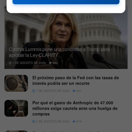
Cynthia Lummis pone una condición a Trump para
aprobar la Ley CLARITY
1 DE AGOSTO DE 2026
662
El próximo paso de la Fed con las tasas de
interés podría ser un recorte
7 DE AGOSTO DE 2026
591
Por qué el gasto de Anthropic de 47.000
millones exige cautela ante una huelga de
compras
2 DE AGOSTO DE 2026
574