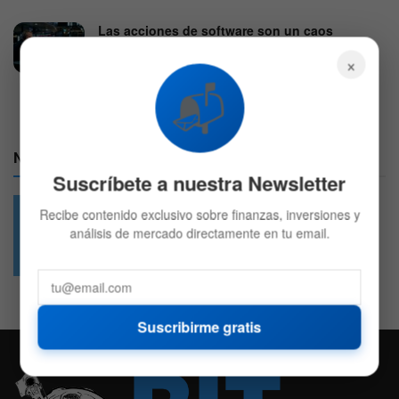
Las acciones de software son un caos
absoluto. También lo es todo el negocio de la
×
IA
📬
7 DE AGOSTO DE 2026
576
Nuestras Redes:
Suscríbete a nuestra Newsletter
Recibe contenido exclusivo sobre finanzas, inversiones y
análisis de mercado directamente en tu email.
49.6k
4.7k
Followers
Followers
Suscribirme gratis