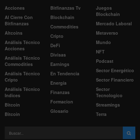
Acciones
Bitfinanzas Tv
Juegos
Blockchain
Al Cierre Con
Blockchain
Bitfinanzas
Mercado Laboral
Commodities
Altcoins
Metaverso
Cripto
Análisis Técnico
Mundo
DeFi
Acciones
NFT
Divisas
Análisis Técnico
Podcast
Commodities
Earnings
Sector Energético
Análisis Técnico
En Tendencia
Cripto
Sector Financiero
Energía
Análisis Técnico
Sector
Finanzas
Indices
Tecnologico
Formacion
Bitcoin
Streamings
Glosario
Bitcoin
Terra