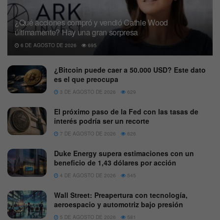
¿Qué acciones compró y vendió Cathie Wood
últimamente? Hay una gran sorpresa
6 DE AGOSTO DE 2026
695
¿Bitcoin puede caer a 50.000 USD? Este dato
es el que preocupa
3 DE AGOSTO DE 2026
629
El próximo paso de la Fed con las tasas de
interés podría ser un recorte
7 DE AGOSTO DE 2026
626
Duke Energy supera estimaciones con un
beneficio de 1,43 dólares por acción
4 DE AGOSTO DE 2026
545
Wall Street: Preapertura con tecnología,
aeroespacio y automotriz bajo presión
5 DE AGOSTO DE 2026
581