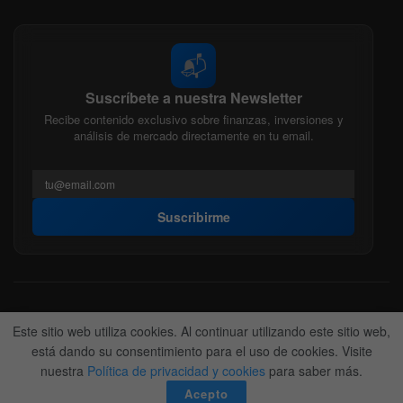
📬
Suscríbete a nuestra Newsletter
Recibe contenido exclusivo sobre finanzas, inversiones y
análisis de mercado directamente en tu email.
Suscribirme
Acerca de nosotros
Politica Editorial
Nuestro Equipo
Este sitio web utiliza cookies. Al continuar utilizando este sitio web,
Contactanos
Anunciate
está dando su consentimiento para el uso de cookies. Visite
nuestra
Política de privacidad y cookies
para saber más.
© 2022-2026
BitFinanzas
- Hecho por
Team DM. 😎
Acepto